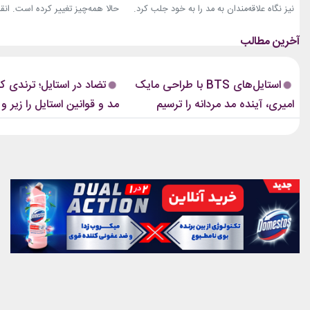
نیز نگاه علاقه‌مندان به مد را به خود جلب کرد.
حالا همه‌چیز تغییر کرده است. انق
بخشی از لباس‌های این ویدیو از برند «امیری»
استایل، ترندی است که از استریت‌
(Amiri)، متعلق به طراح آمریکاییِ ایرانی‌تبار،
هفته مد کپنهاگ آغاز شده و بسیاری
مایک امیری، انتخاب شده بود. جسارت در
رسانه‌های معتبر مد از آن به‌عنوان 
استایل‌های امیری BTS همان ویژگی مشترکی
مهم‌ترین نوآوری‌های دنیای فشن یا
استایل‌های BTS با طراحی مایک
تضاد در استایل؛ ترندی ک
است که در تمام این اوت‌فیت‌ها دیده...
این رویکرد، قرار نیست فقط یک...
امیری، آینده مد مردانه را ترسیم
مد و قوانین استایل را زیر و 
کردند