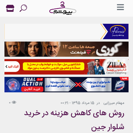
0
مهفام میرزایی
در
15 مرداد 1395 - 00:21
روش های کاهش هزینه در خرید
شلوار جین