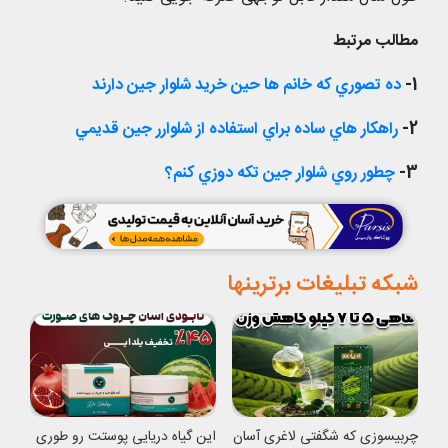
مطالب مرتبط
1-
ده تصوري که خانم ها حين خريد شلوار جين دارند
2-
راهکار هاي ساده براي استفاده از شلوارر جين قديمي
3-
چطور روي شلوار جين تکه دوزي کنم؟
شبکه تبلیغات برترینها
چربیسوزی که شگفتی لاغری آسان
این گیاه دریایی پوستت رو طوری