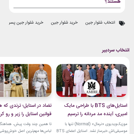
هستند؟
انتخاب شلوار جین
خرید شلوار جین
خرید شلوار جین پسرانه
استایل‌های BTS با طراحی مایک
تضاد در استایل؛ ترندی که ه
امیری، آینده مد مردانه را ترسیم
قوانین استایل را زیر و رو کر
کردند
موزیک‌ویدیوی «نرمال» (Normal) تنها با
تا همین چند وقت پیش، هماهنگی
موسیقی‌اش خبرساز نشد. استایل اعضای BTS
لباس‌ها مهم‌ترین اصل خوش‌پوشی ب