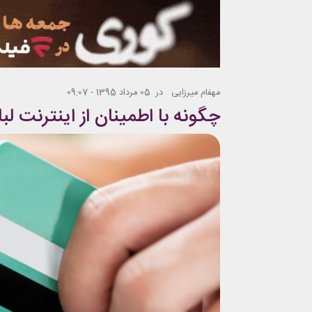
مهفام میرزایی
در
05 مرداد 1395 - 09:07
چگونه با اطمينان از اينترنت