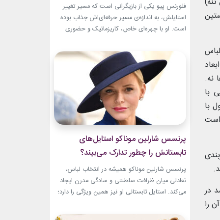
تنه)
تبدیل شد؟
فلورنس پیو یکی از بازیگرانی است که مسیر تغییر
ستین
استایلش، به اندازه‌ی مسیر حرفه‌ای‌اش جذاب بوده
است. او با چهره‌ای خاص، کاریزماتیک و حضوری
متفاوت، خیلی زود در دنیای سینما دیده شد؛ اما در
لباس
سال‌های ابتدایی فعالیتش هنوز زبان شخصی خود را
در مد پیدا نکرده بود.لینک پیشنهادیخرید اکسسوری
بعاد
و زیورآلات نقرهجدیدترین کالکشن 2026 دستبند...
 نه.
 با
 با
است
پرنسس شارلین موناکو استایل‌های
تابستانش را چطور تدارک می‌بیند؟
بندی
د.
پرنسس شارلین موناکو همیشه در انتخاب لباس،
تعادلی میان ظرافت سلطنتی و سادگی مدرن ایجاد
 در
می‌کند. استایل تابستانی او نیز همین ویژگی را دارد؛
ن را
ترکیبی از رنگ‌های آرام، پارچه‌های سبک و
طراحی‌هایی که برای روزهای گرم، هم راحت هستند