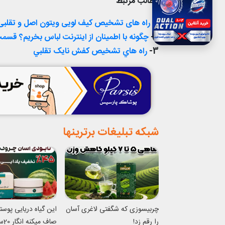
مطالب مرتبط
1-
راه های تشخیص کیف لویی ویتون اصل و تقلبی
2-
چگونه با اطمينان از اينترنت لباس بخريم؟ قسم
3-
راه هاي تشخيص کفش نايک تقلبي
شبکه تبلیغات برترینها
چربیسوزی که شگفتی لاغری آسان
این گیاه دریایی پوس
را رقم زد!
صاف 