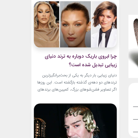
و میراث هنری خود الهام‌بخش هستند. بازیگران زن
مسن سینما ثابت کرده‌اند که جذابیت واقعی تنها به
سال‌های جوانی محدود...
چرا ابروی باریک دوباره به ترند دنیای
زیبایی تبدیل شده است؟
دنیای زیبایی بار دیگر به یکی از بحث‌برانگیزترین
ترندهای دو دهه‌ی گذشته بازگشته است. این روزها
اگر تصاویر فشن‌شوهای بزرگ، کمپین‌های برندهای
لوکس یا فرش قرمز اکران فیلم‌ها را دنبال کنید،
حضور ابروی باریک مدرن را به‌وضوح خواهید دید. با
این حال، این بازگشت شباهت چندانی به ابروهای
بسیار نازک دهه ۱۹۹۰ و اوایل دهه...