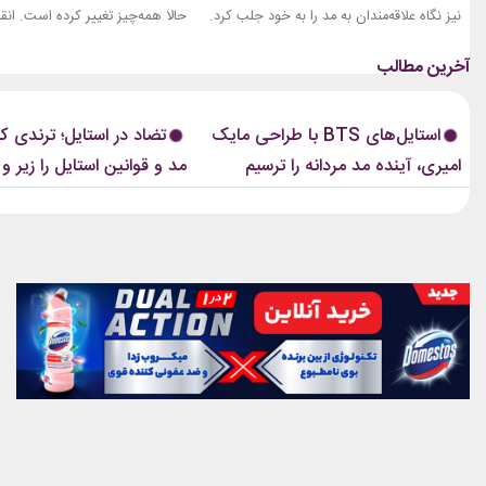
نیز نگاه علاقه‌مندان به مد را به خود جلب کرد.
حالا همه‌چیز تغییر کرده است. انق
بخشی از لباس‌های این ویدیو از برند «امیری»
استایل، ترندی است که از استریت‌
(Amiri)، متعلق به طراح آمریکاییِ ایرانی‌تبار،
هفته مد کپنهاگ آغاز شده و بسیاری
مایک امیری، انتخاب شده بود. جسارت در
رسانه‌های معتبر مد از آن به‌عنوان 
استایل‌های امیری BTS همان ویژگی مشترکی
مهم‌ترین نوآوری‌های دنیای فشن یا
استایل‌های BTS با طراحی مایک
تضاد در استایل؛ ترندی ک
است که در تمام این اوت‌فیت‌ها دیده...
این رویکرد، قرار نیست فقط یک...
امیری، آینده مد مردانه را ترسیم
مد و قوانین استایل را زیر و 
کردند