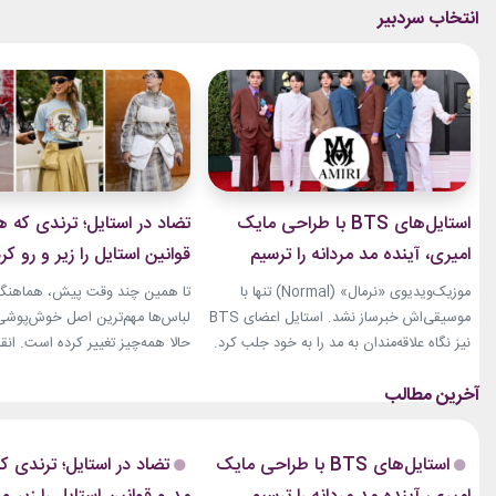
استایل‌های BTS با طراحی مایک
تضاد در استایل؛ ترندی که ه
امیری، آینده مد مردانه را ترسیم
قوانین استایل را زیر و رو کر
کردند
موزیک‌ویدیوی «نرمال» (Normal) تنها با
تا همین چند وقت پیش، هماهنگی
موسیقی‌اش خبرساز نشد. استایل اعضای BTS
لباس‌ها مهم‌ترین اصل خوش‌پوشی ب
نیز نگاه علاقه‌مندان به مد را به خود جلب کرد.
حالا همه‌چیز تغییر کرده است. انق
بخشی از لباس‌های این ویدیو از برند «امیری»
استایل، ترندی است که از استریت‌
(Amiri)، متعلق به طراح آمریکاییِ ایرانی‌تبار،
هفته مد کپنهاگ آغاز شده و بسیاری
مایک امیری، انتخاب شده بود. جسارت در
رسانه‌های معتبر مد از آن به‌عنوان 
استایل‌های امیری BTS همان ویژگی مشترکی
مهم‌ترین نوآوری‌های دنیای فشن یا
استایل‌های BTS با طراحی مایک
تضاد در استایل؛ ترندی ک
است که در تمام این اوت‌فیت‌ها دیده...
این رویکرد، قرار نیست فقط یک...