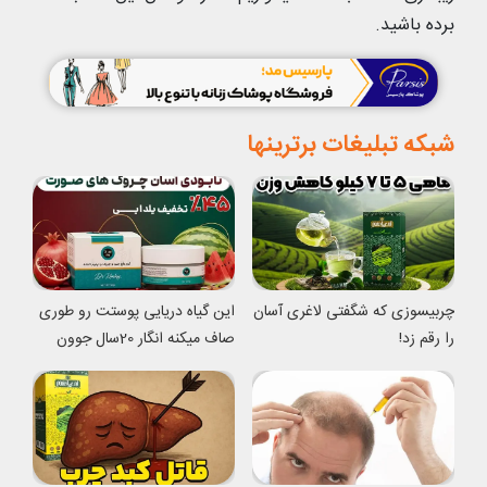
برده باشید.
شبکه تبلیغات برترینها
چربیسوزی که شگفتی لاغری آسان
این گیاه دریایی پوستت رو طوری
را رقم زد!
صاف میکنه انگار 20سال جوون
شدی