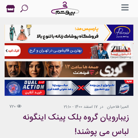
720
المیرا فلاحیان
در
17 اسفند 1400 - 21:10
زیبارویان گروه بلک پینک اینگونه
لباس می پوشند!