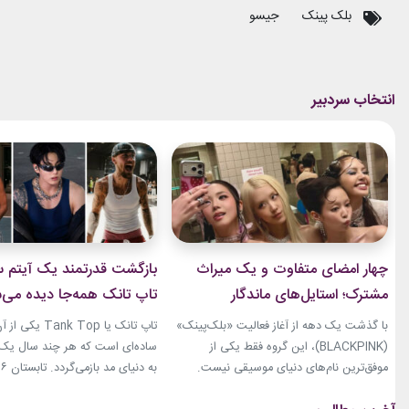
بلک پینک
جیسو
چهار امضای متفاوت و یک میراث
بازگشت قدرتمند یک آیتم سا
مشترک؛ استایل‌های ماندگار
تاپ تانک همه‌جا دیده می‌
بلک‌پینک که تاریخ مد کی‌پاپ را
با گذشت یک دهه از آغاز فعالیت «بلک‌پینک»
تاپ تانک یا ank Top
ساختند
(BLACKPINK)، این گروه فقط یکی از
ساده‌ای است که هر چند سال یک‌با
موفق‌ترین نام‌های دنیای موسیقی نیست.
جنی، جیسو، رزی و لیسا در سال‌های اخیر به
نوبت همین آیتم است. رکابی‌های 