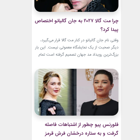
چرا مت گالا ۲۰۲۷ به جان گالیانو اختصاص
پیدا کرد؟
وقتی نام جان گالیانو در کنار مت گالا قرار می‌گیرد،
دیگر صحبت از یک نمایشگاه معمولی نیست. این بار
بزرگ‌ترین رویداد مد جهان تصمیم گرفته است تمام
مسیر حرفه‌ای یکی از تأثیرگذارترین و جنجالی‌ترین
طراحان تاریخ را به تصویر بکشد. نمایشگاه John
Galliano: Horizons که با عنوان «افق‌های جان
گالیانو» شناخته می‌شود، فقط مرور لباس‌های...
فلورنس پیو چطور از اشتباهات فاصله
گرفت و به ستاره درخشان فرش قرمز