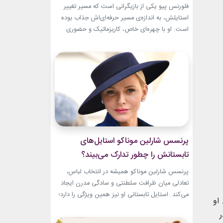
تبدیل شد؟
فلورنس پیو یکی از بازیگرانی است که مسیر تغییر
استایلش، به اندازه‌ی مسیر حرفه‌ای‌اش جذاب بوده
است. او با چهره‌ای خاص، کاریزماتیک و حضوری
متفاوت، خیلی زود در دنیای سینما دیده شد؛ اما در
سال‌های ابتدایی فعالیتش هنوز زبان شخصی خود را
در مد پیدا نکرده بود.لینک پیشنهادیجدیدترین
کالکشن 2026 دستبند نقره پاندوراخرید اکسسوری
و...
پرنسس شارلین موناکو استایل‌های
تابستانش را چطور تدارک می‌بیند؟
پرنسس شارلین موناکو همیشه در انتخاب لباس،
تعادلی میان ظرافت سلطنتی و سادگی مدرن ایجاد
می‌کند. استایل تابستانی او نیز همین ویژگی را دارد؛
 او
ترکیبی از رنگ‌های آرام، پارچه‌های سبک و
طراحی‌هایی که برای روزهای گرم، هم راحت هستند