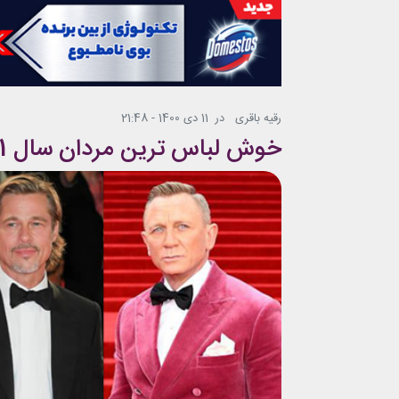
رقیه باقری
در
11 دی 1400 - 21:48
خوش لباس ترین مردان سال 2021 معرفی شدند