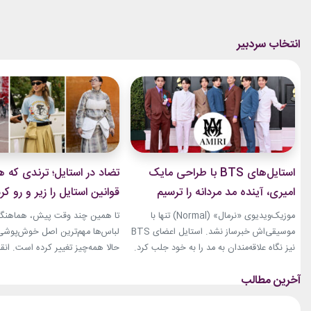
استایل‌های BTS با طراحی مایک
تضاد در استایل؛ ترندی که ه
امیری، آینده مد مردانه را ترسیم
قوانین استایل را زیر و رو کر
کردند
موزیک‌ویدیوی «نرمال» (Normal) تنها با
تا همین چند وقت پیش، هماهنگی
موسیقی‌اش خبرساز نشد. استایل اعضای BTS
لباس‌ها مهم‌ترین اصل خوش‌پوشی ب
نیز نگاه علاقه‌مندان به مد را به خود جلب کرد.
حالا همه‌چیز تغییر کرده است. انق
بخشی از لباس‌های این ویدیو از برند «امیری»
استایل، ترندی است که از استریت‌
(Amiri)، متعلق به طراح آمریکاییِ ایرانی‌تبار،
هفته مد کپنهاگ آغاز شده و بسیاری
مایک امیری، انتخاب شده بود. جسارت در
رسانه‌های معتبر مد از آن به‌عنوان 