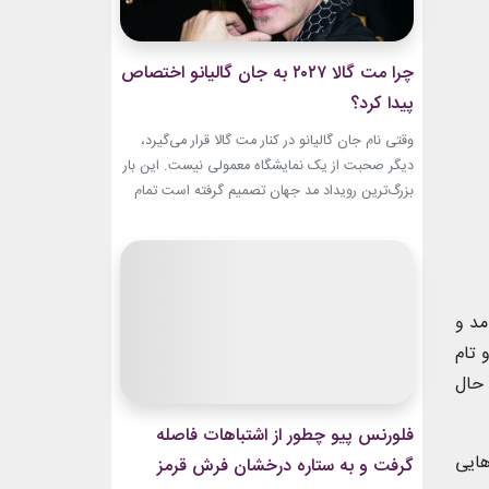
چرا مت گالا ۲۰۲۷ به جان گالیانو اختصاص
پیدا کرد؟
وقتی نام جان گالیانو در کنار مت گالا قرار می‌گیرد،
دیگر صحبت از یک نمایشگاه معمولی نیست. این بار
بزرگ‌ترین رویداد مد جهان تصمیم گرفته است تمام
مسیر حرفه‌ای یکی از تأثیرگذارترین و جنجالی‌ترین
طراحان تاریخ را به تصویر بکشد. نمایشگاه John
Galliano: Horizons که با عنوان «افق‌های جان
گالیانو» شناخته می‌شود، فقط مرور لباس‌های...
مد و
 تام
 حال
فلورنس پیو چطور از اشتباهات فاصله
هایی
گرفت و به ستاره درخشان فرش قرمز