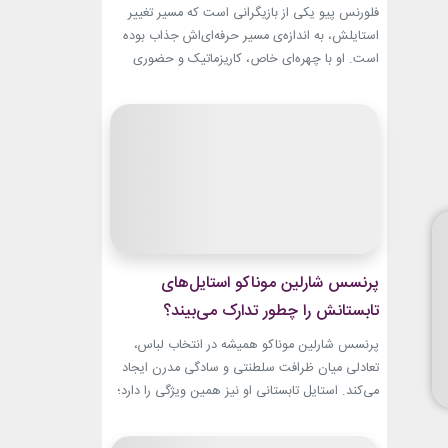
تبدیل شد؟
فلورنس پیو یکی از بازیگرانی است که مسیر تغییر
استایلش، به اندازه‌ی مسیر حرفه‌ای‌اش جذاب بوده
است. او با چهره‌ای خاص، کاریزماتیک و حضوری
متفاوت، خیلی زود در دنیای سینما دیده شد؛ اما در
سال‌های ابتدایی فعالیتش هنوز زبان شخصی خود را
در مد پیدا نکرده بود.لینک پیشنهادیخرید اکسسوری
و زیورآلات نقرهجدیدترین کالکشن 2026 دستبند...
پرنسس شارلین موناکو استایل‌های
تابستانش را چطور تدارک می‌بیند؟
پرنسس شارلین موناکو همیشه در انتخاب لباس،
تعادلی میان ظرافت سلطنتی و سادگی مدرن ایجاد
می‌کند. استایل تابستانی او نیز همین ویژگی را دارد؛
ترکیبی از رنگ‌های آرام، پارچه‌های سبک و
طراحی‌هایی که برای روزهای گرم، هم راحت هستند