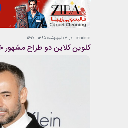
chadmin
در
03 اردیبهشت 1395 - 16:17
کلوین کلاین دو طراح مشهور خو