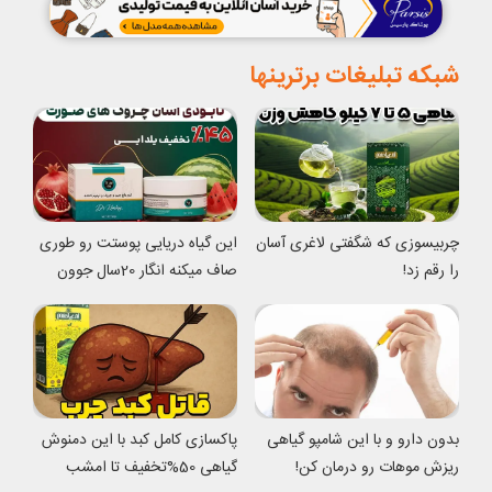
شبکه تبلیغات برترینها
چربیسوزی که شگفتی لاغری آسان
این گیاه دریایی پوستت رو طوری
را رقم زد!
صاف میکنه انگار 20سال جوون
شدی
بدون دارو و با این شامپو گیاهی
پاکسازی کامل کبد با این دمنوش
ریزش موهات رو درمان کن!
گیاهی 50%تخفیف تا امشب