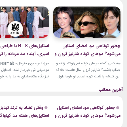
چطور کوتاهی مو، امضای استایل
استایل‌های BTS با 
می‌شود؟ موهای کوتاه شارلیز ثرون و
امیری، آینده مد مردانه را ت
۹ تغییر جسورانه
کردند
چه کسی گفته موهای کوتاه نمی‌توانند زنانه و
مو
جذاب باشند؟ شارلیز ثرون سال‌هاست خلاف
این کلیشه را ثابت کرده است. او بارها طول
نیز نگاه علاقه‌مندان به مد را به خ
موهایش را تغییر داده، اما هیچ‌وقت هویت
بخشی از لباس‌های این ویدیو از ب
استایلش را از دست نداده است. از مدل‌های
(Amiri)، متعلق به طراح آمریکاییِ 
بسیار کوتاه تا فرم‌های ساختاریافته، هر تغییر
مایک امیری، انتخاب شده بود. جس
برای او به یک اتفاق فشن تبدیل شده
استایل‌های امیری 
چطور کوتاهی مو، امضای استایل
وقتی تضاد به ترند تبدیل
است.لینک پیشنهادیخرید...
است که در تمام این اوت‌فیت‌ها دی
می‌شود؟ موهای کوتاه شارلیز ثرون و
۹ تغییر جسورانه
چه چیزی برای دنیای مد دار