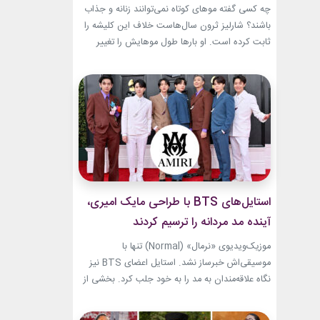
جسورانه
چه کسی گفته موهای کوتاه نمی‌توانند زنانه و جذاب
باشند؟ شارلیز ثرون سال‌هاست خلاف این کلیشه را
ثابت کرده است. او بارها طول موهایش را تغییر
داده، اما هیچ‌وقت هویت استایلش را از دست نداده
است. از مدل‌های بسیار کوتاه تا فرم‌های ساختاریافته،
هر تغییر برای او به یک اتفاق فشن تبدیل شده
است.لینک پیشنهادیخرید...
استایل‌های BTS با طراحی مایک امیری،
آینده مد مردانه را ترسیم کردند
موزیک‌ویدیوی «نرمال» (Normal) تنها با
موسیقی‌اش خبرساز نشد. استایل اعضای BTS نیز
نگاه علاقه‌مندان به مد را به خود جلب کرد. بخشی از
لباس‌های این ویدیو از برند «امیری» (Amiri)، متعلق
به طراح آمریکاییِ ایرانی‌تبار، مایک امیری، انتخاب