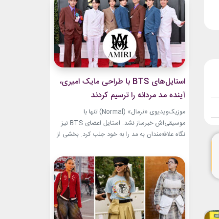
هر تغییر برای او به یک اتفاق فشن تبدیل شده
است.لینک پیشنهادیخرید...
استایل‌های BTS با طراحی مایک امیری،
آینده مد مردانه را ترسیم کردند
موزیک‌ویدیوی «نرمال» (Normal) تنها با
موسیقی‌اش خبرساز نشد. استایل اعضای BTS نیز
نگاه علاقه‌مندان به مد را به خود جلب کرد. بخشی از
لباس‌های این ویدیو از برند «امیری» (Amiri)، متعلق
به طراح آمریکاییِ ایرانی‌تبار، مایک امیری، انتخاب
شده بود. جسارت در استایل‌های امیری BTS همان
ویژگی مشترکی است که در تمام این اوت‌فیت‌ها
دیده...