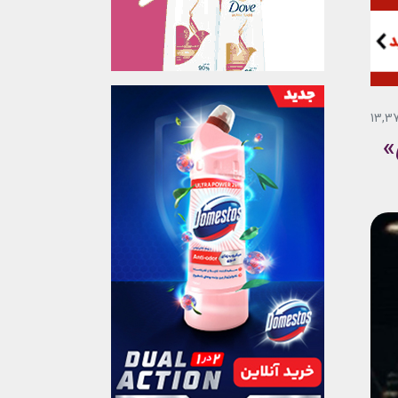
13,3
»