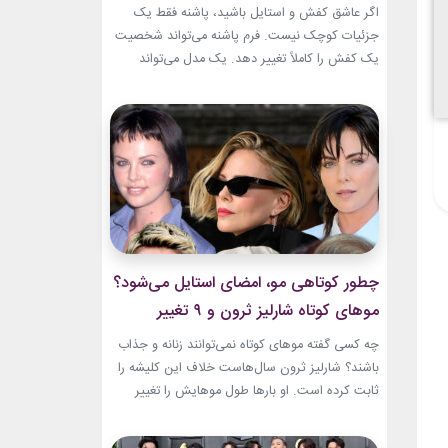
اگر عاشق کفش و استایل باشید، پاشنه فقط یک
جزئیات کوچک نیست. فرم پاشنه می‌تواند شخصیت
یک کفش را کاملاً تغییر دهد. یک مدل می‌تواند
ظریف و مجلسی باشد. مدل دیگر می‌تواند راحت،
مدرن یا حتی کاملاً ساختارشکن به نظر برسد.
شناخت انواع پاشنه کفش زنانه انتخاب را
هوشمندانه‌تر می‌کند. هر پاشنه روی فرم کفش،...
چطور کوتاهی مو، امضای استایل می‌شود؟
موهای کوتاه شارلیز ثرون و ۹ تغییر
جسورانه
چه کسی گفته موهای کوتاه نمی‌توانند زنانه و جذاب
باشند؟ شارلیز ثرون سال‌هاست خلاف این کلیشه را
ثابت کرده است. او بارها طول موهایش را تغییر
داده، اما هیچ‌وقت هویت استایلش را از دست نداده
است. از مدل‌های بسیار کوتاه تا فرم‌های ساختاریافته،