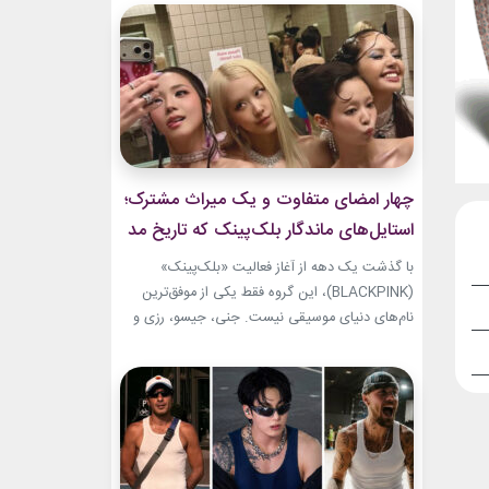
توجه‌ها را به خط شانه‌ها برده بود. مگان ظاهر خود را
با اکسسوری‌های طلایی کامل کرد. ترکیب مشکی و
طلایی، نتیجه‌ای لوکس...
چهار امضای متفاوت و یک میراث مشترک؛
استایل‌های ماندگار بلک‌پینک که تاریخ مد
کی‌پاپ را ساختند
با گذشت یک دهه از آغاز فعالیت «بلک‌پینک»
(BLACKPINK)، این گروه فقط یکی از موفق‌ترین
نام‌های دنیای موسیقی نیست. جنی، جیسو، رزی و
لیسا در سال‌های اخیر به چهره‌هایی تأثیرگذار در
دنیای مد نیز تبدیل شده‌اند. آن‌ها بارها مرز میان
موسیقی و فشن را از بین برده‌اند. لباس‌هایشان در
کنسرت‌ها، موزیک‌ویدئوها و مراسم‌های مهم
جهانی،...