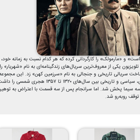
ست» و «مارمولک» را کارگردانی کرده که هر کدام نسبت به زمانه خود، 
لویزیون یکی از معروف‌ترین سریال‌های زندگینامه‌ای به نام «شهریار» را
و در سال ۱۳۸۷ تا ۱۳۹۲ دست به ساخت سریالی تاریخی و جنجالی به نام «سرزمین کهن» زد. این مجموعه
قصد به تصویر کشیدن اتفاقات و جریانات اجتماعی، سیاسی و تاریخی بین سال‌های ۱۳۲۰ تا ۱۳۵۷ هجری شم
ل از شبکه سه سیما‌ پخش شد. اما سرانجام پس از سه قسمت با اعتراض به توهین
وقف روبه‌رو شد.