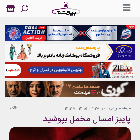
0
مهفام میرزایی
در
28 تیر 1395 - 13:38
پاییز امسال مخمل بپوشید