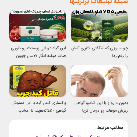
شبکه تبلیغات برترینها
چربیسوزی که شگفتی لاغری آسان
این گیاه دریایی پوستت رو طوری
را رقم زد!
صاف میکنه انگار 20سال جوون
شدی
بدون دارو و با این شامپو گیاهی
پاکسازی کامل کبد با این دمنوش
ریزش موهات رو درمان کن!
گیاهی 50%تخفیف تا امشب
مطالب مرتبط