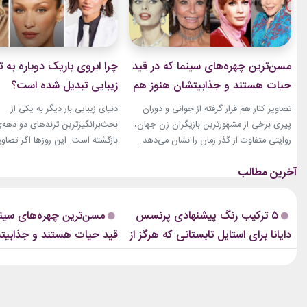
مسن‌ترین چهره‌های سینما که در قید
چرا ابروی باریک دوباره به ت
حیات هستند و جذابیتشان هنوز هم
زیبایی تبدیل شده است؟
باقیست!
تصاویر کنار هم قرار گرفته از جوانی و دوران
دنیای زیبایی بار دیگر به یکی از
پیری برخی از مشهورترین بازیگران زن جهان،
بحث‌برانگیزترین ترندهای دو دهه‌
روایتی متفاوت از گذر زمان را نشان می‌دهد.
بازگشته است. این روزها اگر تصاوی
زنانی که دهه‌ها مقابل دوربین درخشیدند و
فشن‌شوهای بزرگ، کمپین‌های بر
هنوز با حضور، شخصیت و میراث هنری خود
یا فرش قرمز اکران فیلم‌ها را دنبا
الهام‌بخش هستند. بازیگران زن مسن سینما
ابروی باریک مدرن را به‌وضوح خواه
ثابت کرده‌اند که جذابیت واقعی تنها به
این حال، این بازگشت شباهت چند
۵ ترکیب رنگ پیشنهادی پرنسس
مسن‌ترین چهره‌های سینم
سال‌های جوانی محدود...
ابروهای بسیار نازک دهه ۱۹۹۰ و اوایل دهه...
دایانا برای استایل تابستانی که هرگز از
قید حیات هستند و جذابیت
مد نمی‌افتند
هم باقیست!