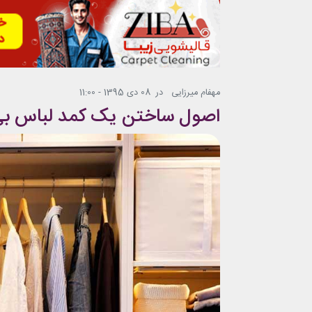
مهفام میرزایی
در
08 دی 1395 - 11:00
اصول ساختن یک کمد لباس ب