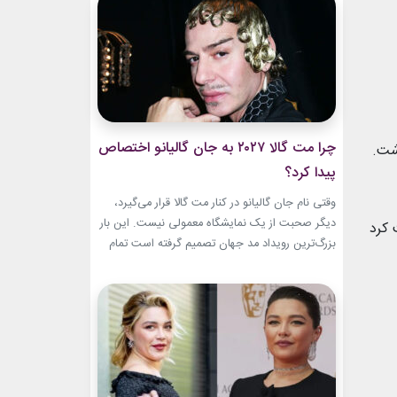
این حال، این بازگشت شباهت چندانی به ابروهای
بسیار نازک دهه ۱۹۹۰ و اوایل دهه...
چرا مت گالا ۲۰۲۷ به جان گالیانو اختصاص
اشت.
پیدا کرد؟
وقتی نام جان گالیانو در کنار مت گالا قرار می‌گیرد،
دیگر صحبت از یک نمایشگاه معمولی نیست. این بار
 کرد
بزرگ‌ترین رویداد مد جهان تصمیم گرفته است تمام
مسیر حرفه‌ای یکی از تأثیرگذارترین و جنجالی‌ترین
طراحان تاریخ را به تصویر بکشد. نمایشگاه John
Galliano: Horizons که با عنوان «افق‌های جان
گالیانو» شناخته می‌شود، فقط مرور لباس‌های...