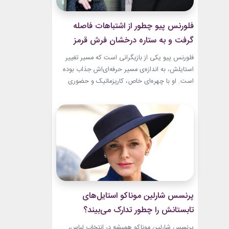
فلورنس پیو چطور از اشتباهات فاصله
گرفت و به ستاره درخشان فرش قرمز
تبدیل شد؟
فلورنس پیو یکی از بازیگرانی است که مسیر تغییر
استایلش، به اندازه‌ی مسیر حرفه‌ای‌اش جذاب بوده
است. او با چهره‌ای خاص، کاریزماتیک و حضوری
متفاوت، خیلی زود در دنیای سینما دیده شد؛ اما در
سال‌های ابتدایی فعالیتش هنوز زبان شخصی خود را
در مد پیدا نکرده بود.لینک پیشنهادیجدیدترین
کالکشن 2026 دستبند نقره پاندوراخرید اکسسوری
و...
پرنسس شارلین موناکو استایل‌های
تابستانش را چطور تدارک می‌بیند؟
پرنسس شارلین موناکو همیشه در انتخاب لباس،