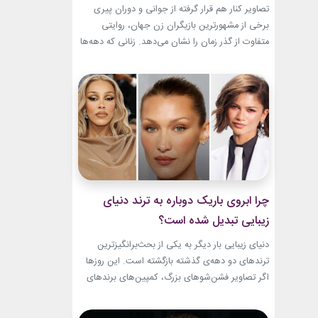
باقیست!
تصاویر کنار هم قرار گرفته از جوانی و دوران پیری
برخی از مشهورترین بازیگران زن جهان، روایتی
متفاوت از گذر زمان را نشان می‌دهد. زنانی که دهه‌ها
مقابل دوربین درخشیدند و هنوز با حضور، شخصیت
و میراث هنری خود الهام‌بخش هستند. بازیگران زن
مسن سینما ثابت کرده‌اند که جذابیت واقعی تنها به
سال‌های جوانی محدود...
چرا ابروی باریک دوباره به ترند دنیای
زیبایی تبدیل شده است؟
دنیای زیبایی بار دیگر به یکی از بحث‌برانگیزترین
ترندهای دو دهه‌ی گذشته بازگشته است. این روزها
اگر تصاویر فشن‌شوهای بزرگ، کمپین‌های برندهای
لوکس یا فرش قرمز اکران فیلم‌ها را دنبال کنید،
حضور ابروی باریک مدرن را به‌وضوح خواهید دید. با