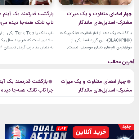
چهار امضای متفاوت و یک میراث
بازگشت قدرتمند یک آیتم سا
مشترک؛ استایل‌های ماندگار
تاپ تانک همه‌جا دیده می‌
بلک‌پینک که تاریخ مد کی‌پاپ را
با گذشت یک دهه از آغاز فعالیت «بلک‌پینک»
تاپ تانک یا ank Top
ساختند
(BLACKPINK)، این گروه فقط یکی از
ساده‌ای است که هر چند سال یک‌با
موفق‌ترین نام‌های دنیای موسیقی نیست.
جنی، جیسو، رزی و لیسا در سال‌های اخیر به
نوبت همین آیتم است. رکابی‌های 
چهره‌هایی تأثیرگذار در دنیای مد نیز تبدیل
دیگر فقط یک لباس راحتی نیستند. 
شده‌اند. آن‌ها بارها مرز میان موسیقی و فشن
بخشی از استایل شهری، کافه‌ای و
را از بین برده‌اند. لباس‌هایشان در کنسرت‌ها،
استایل‌های لوکس تبدیل شده‌اند.
چهار امضای متفاوت و یک میراث
بازگشت قدرتمند یک آیتم
موزیک‌ویدئوها و مراسم‌های مهم جهانی،...
استایل نوید محمدزاده...
مشترک؛ استایل‌های ماندگار
چرا تاپ تانک همه‌جا دیده
بلک‌پینک که تاریخ مد کی‌پاپ را
ساختند