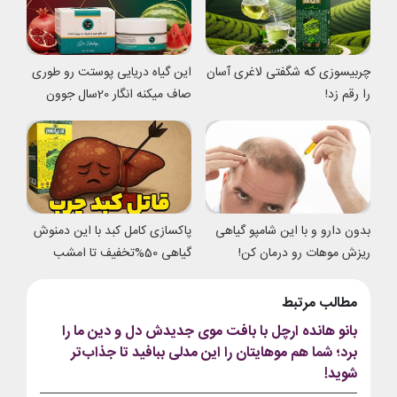
چربیسوزی که شگفتی لاغری آسان
این گیاه دریایی پوستت رو طوری
را رقم زد!
صاف میکنه انگار 20سال جوون
شدی
بدون دارو و با این شامپو گیاهی
پاکسازی کامل کبد با این دمنوش
ریزش موهات رو درمان کن!
گیاهی 50%تخفیف تا امشب
مطالب مرتبط
بانو هانده ارچل با بافت موی جدیدش دل و دین ما را
برد؛ شما هم موهایتان را این مدلی ببافید تا جذاب‌تر
شوید!