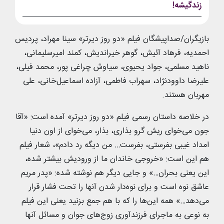
زندگیشه!
بازیگران/صداپیشگان فیلم «دو روز دیرتر» سینا مهراد، پردیس
احمدیه، فرهاد آئیش، گوهر خیراندیش، کمند امیرسلیمانی،
ناهید مسلمی، جواد یحیوی، سیاوش چراغی پور، محمد فیلی،
علیرضا داوودنژاد، سهراب فاطمی، آزاده اسماعیل‌خانی، علی
مهربان هستند.
در خلاصه داستان رسمی فیلم «دو روز دیرتر» آمده است: «آقا
جون می‌خوای ریش گرو بذاری، بذار، می‌خوای از اون دنیا
امداد غیبی بفرستی، بفرست… من دیگه رد دادم»، شعار فیلم
هم این است: «خروجی خاندان ما از ورودیش بیشتر شده،
این یعنی بحران…» و جایی دیگر هم نوشته شده: «پدر مریم
عاشق نوه است و برای نوه‌دار شدن آنها را تحت فشار قرار
می‌دهد…» همه این‌ها را که با هم جمع بزنید یعنی این فیلم
به نوعی به ماجرای فرزندآوری زوج‌های جوان و مسائل آنها