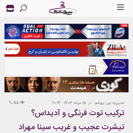
9,055
تحریریه چی بپوشم
در
15 مرداد 1403 - 20:14
ترکیب توت فرنگی و آدیداس؟
تیشرت عجیب و غریب سینا مهراد