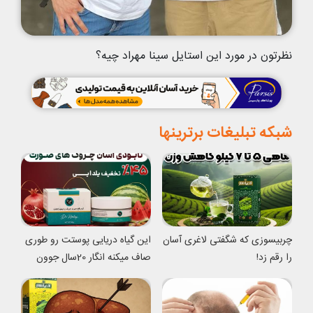
نظرتون در مورد این استایل سینا مهراد چیه؟
شبکه تبلیغات برترینها
چربیسوزی که شگفتی لاغری آسان
این گیاه دریایی پوستت رو طوری
را رقم زد!
صاف میکنه انگار 20سال جوون
شدی