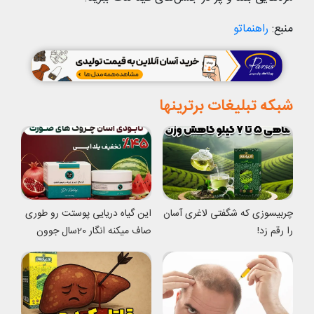
منبع:
راهنماتو
شبکه تبلیغات برترینها
چربیسوزی که شگفتی لاغری آسان
این گیاه دریایی پوستت رو طوری
را رقم زد!
صاف میکنه انگار 20سال جوون
شدی