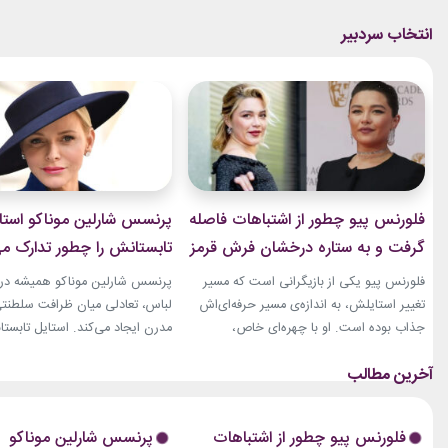
فلورنس پیو چطور از اشتباهات فاصله
پرنسس شارلین موناکو استا
گرفت و به ستاره درخشان فرش قرمز
تابستانش را چطور تدارک می
تبدیل شد؟
فلورنس پیو یکی از بازیگرانی است که مسیر
پرنسس شارلین موناکو همیشه در 
تغییر استایلش، به اندازه‌ی مسیر حرفه‌ای‌اش
لباس، تعادلی میان ظرافت سلطنت
جذاب بوده است. او با چهره‌ای خاص،
مدرن ایجاد می‌کند. استایل تابستان
کاریزماتیک و حضوری متفاوت، خیلی زود در
همین ویژگی را دارد؛ ترکیبی از رنگ
دنیای سینما دیده شد؛ اما در سال‌های ابتدایی
پارچه‌های سبک و طراحی‌هایی که 
فعالیتش هنوز زبان شخصی خود را در مد پیدا
روزهای گرم، هم راحت هستند و ه
نکرده بود.لینک پیشنهادیجدیدترین کالکشن
از مراسم‌های رسمی کاخ گرفته تا
فلورنس پیو چطور از اشتباهات
پرنسس شارلین موناکو
2026 دستبند نقره پاندوراگیاهان آپارتمانیخرید
صمیمی‌تر، شارلین نشان داده که