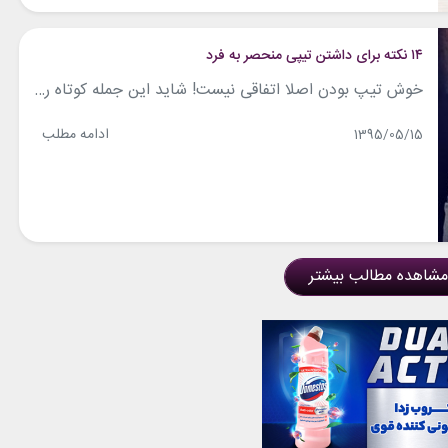
۱۴ نکته برای داشتن تیپی منحصر به فرد
خوش تیپ بودن اصلا اتفاقی نیست! شاید این جمله کوتاه رو چندین و چند بار از ما شنیده باشید برای اینکه بتونید در افکار افراد نفود کنید ابتدا باید به ظاهرتان برسید. با ما همراه باشید تا ۱۴ نکته برای داشتن تیپی منحصر به فرد را برایتان معرفی کنیم. ۱- سایز لباس مهم است همیشه در...
ادامه مطلب
1395/05/15
مشاهده مطالب بیشتر