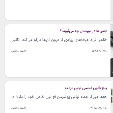
لباس‌ها در موردمان چه می‌گویند؟
ظاهر افراد حرف‌های زیادی از درون آن‌ها بازگو می‌کند. تاثیر همین مساله (ظاهر) را به راحتی در مصاحبه‌های شغلی، علمی و … به خوبی می‌توان حس کرد. اما واقعا لباس‌ها در موردمان چه می‌گویند؟ با چی بپوشم همراه باشید. 1- ساعت مچی مناسب داشته باشید اولین چیزی که در تیپ و ظاهر هر مردی به خوبی...
ادامه مطلب
1396/01/10
پنج قانون اساسی لباس مردانه
همه چیز از جمله لباس پوشیدن قوانین خاص خود را دارد! در این مقاله پنج قانون اساسی لباس مردانه را با شما به اشتراک می‌گذاریم. این قوانین مربوط به استایل هستش وگرنه هر روزه کلی آدم با ایده های حتی گاهی زشت هم به فشن و مد حمله می کنند ولی استایل چیزی هست که می تونه...
ادامه مطلب
1395/05/25