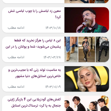
معین زد لباسش را با چوب لباسی تنش
کرد!
ادامه مطلب
1403/10/18
این ۸ لباس را هرگز نخرید که قطعا
پشیمان می‌شوید؛ شما و پولتان را در این
مطلب نجات دادیم!
ادامه مطلب
1403/03/28
به مناسبت تولد زنی که با عجیب‌ترین و
خاص‌ترین استایل‌های دنیا مشهور
شده‌است! لیدی گاگا ۳۸ ساله شد
ادامه مطلب
1403/01/09
کفش‌های گودزیلایی این 4 بازیگر ژاپنی
جنجال به پا کرد؛ ترسناک‌ترین استایل