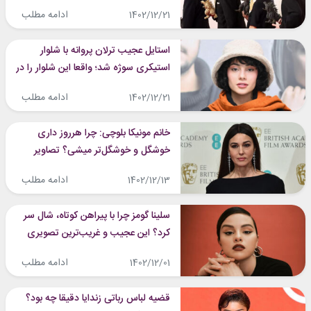
اسکار امسال که باید ببینید!
ادامه مطلب
1402/12/21
استایل عجیب ترلان پروانه با شلوار
استیکری سوژه شد؛ واقعا این شلوار را در
خیابان می‌پوشد؟!
ادامه مطلب
1402/12/21
خانم مونیکا بلوچی: چرا هرروز داری
خوشگل و خوشگل‌تر میشی؟ تصاویر
جدیدش تیر خلاص را به ما زدند!
ادامه مطلب
1402/12/13
سلینا گومز چرا با پیراهن کوتاه، شال سر
کرد؟ این عجیب و غریب‌ترین تصویری
بود که امروز دیدیم!
ادامه مطلب
1402/12/01
قضیه لباس رباتی زندایا دقیقا چه بود؟