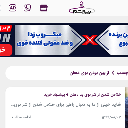
AD
چسب
از بین بردن بوی دهان
خلاص شدن از شر بوی بد دهان + پیشنهاد خرید
شاید خیلی از ما به دنبال راهی برای خلاص شدن از شر بوی بد دهان هستیم، اما باید بدونید که بوی بد دهان فقط بخاطر مسواک نزدن نیست. درسته عامل خیلی موثری هست ولی همه موضوع نیست. داشتن رژیم غذایی مناسب میتونه به سلامت و تناسب اندام شما و همچنین رفع این بوی بد دهان...
ادامه مطلب
1399/08/07