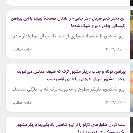
این دختر خانم سریال «هر جایی» را یادتان هست؟ ببینید با این پیراهن
تابستانی چقدر دلبر و شیک شده!
ابرو شاهین را احتمالا بسیاری از شما با سریال پرطرفدار «هر جایی» که برخی آن را با نام «تردید» می‌شناسند، شناخته‌اید. این بازیگر که اتفاقا محبوبیت زیادی هم در دنیا دارد، به تازگی تصاویری از خودش را در پست اینستاگرامش منتشر کرده‌است. استایل تابستانی ابرو شاهین و پیراهن گل‌گلی‌اش حسابی جلب توجه کردند. او مطابق...
ادامه مطلب
1403/04/02
پیراهن کوتاه و جذب بازیگر مشهور ترک که شیفته مدلش می‌شوید؛
ریحان مشهور سریال هرجایی را با این لباس ببینید
ابرو شاهین، بازیگر مطرح و محبوب ترک که به تازگی شایعاتی مبنی بر باردار بودن او به گوش می‌رسد، همراه با همسرش جدی عثمان، در مهمانی بزرگ مجله‌ی «Esquire» حاضر شده و با استایلش جلب توجه کرد. او با پیراهن خاص و کوتاه مشکی‌رنگش که با جوراب‌شلواری طرحداری به همین‌رنگ همراه شده بود، استایل جدیدش...
ادامه مطلب
1403/02/22
ست کردن شلوارهای کارگو را از ابرو شاهین یاد بگیرید؛ بازیگر مشهور
ترک نیویورکی‌ها را دیوانه کرد!