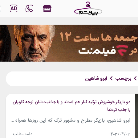
AD
برچسب
ابرو شاهین
دو بازیگر خوشپوش ترکیه کنار هم آمدند و با جذابیت‌شان توجه کاربران
را جلب کردند!
ابرو شاهین، بازیگر مطرح و مشهور ترک که این روزها همراه با همسر و تعدادی از دوستانش به مراکش سفر کرده‌است، تصویری را همراه با مورات ییلدریم در این کشور منتشر کرد. ایمان البانی، همسر مورات ییلدریم و اهل کشور مراکش است. ابرو در عکس جدیدش با پیراهنی پر رنگ و نقش و خنک که...
ادامه مطلب
1403/04/03