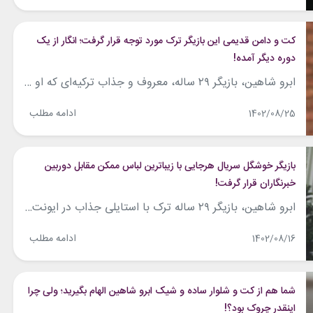
کت و دامن قدیمی این بازیگر ترک مورد توجه قرار گرفت؛ انگار از یک
دوره دیگر آمده!
ابرو شاهین، بازیگر ۲۹ ساله، معروف و جذاب ترکیه‌ای که او را با نقش‌آفرینی در سریال‌هایی مانند «سیب ممنوعه»، «عروس استانبول»، «هرجایی»، «بی‌وفا» و… به‌خاطر می‌آوریم، در پست جدید اینستاگرامش عکسی از استایل وینتیج و کلاسیک خود را به اشتراک گذاشته‌است. این اوت‌فیت مونوکروم ابرو مربوط به پشت صحنه فیلم جدید اوست که متشکل...
ادامه مطلب
1402/08/25
بازیگر خوشگل سریال هرجایی با زیباترین لباس ممکن مقابل دوربین
خبرنگاران قرار گرفت!
ابرو شاهین، بازیگر ۲۹ ساله ترک با استایلی جذاب در ایونت نمایش فیلم و سریال‌های ترکی در لس‌آنجلس حضور پیدا کرد و توجه مخاطبانش را جلب نمود. این بازیگر زیبا و خوش‌اندام با پیراهنی آبی که قسمت‌هایی از آن تور کار شده و البته سنگ‌دوزی‌های درخشان در سراسر آن به چشم می‌خورد، در این مراسم...
ادامه مطلب
1402/08/16
شما هم از کت و شلوار ساده و شیک ابرو شاهین الهام بگیرید؛ ولی چرا
اینقدر چروک بود؟!