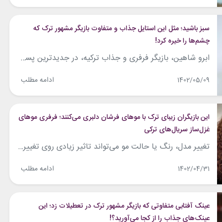
سبز باشید؛ مثل این استایل جذاب و متفاوت بازیگر مشهور ترک که
چشم‌ها را خیره کرد!
ابرو شاهین، بازیگر فرفری و جذاب ترکیه، در جدیدترین پست اینستاگرامش تصاویری از استایل تابستانی و سبز رنگش را به اشتراک گذاشت و با رنگ و مدل لباسش دلبری کرد. این بازیگر ۲۹ ساله که یکی از خوش‌پوش‌ترین بازیگران ترکیه محسوب می‌شود، در اسایل جدیدش، لباسی سبز رنگ با پارچه حریر طرحداری را بر تن...
ادامه مطلب
1402/05/09
این بازیگران زیبای ترک با موهای فرشان دلبری می‌کنند؛ فرفری موهای
غزل‌ساز سریال‌های ترکی
تغییر مدل، رنگ یا حالت مو می‌تواند تاثیر زیادی روی تغییر چهره داشته باشد. موی صاف یا موی فر هر کدام به شیوه‌ای زیبایی را به رخ می‌کشند. شما طرفدار کدام حالت مو هستید؟ مدل موی صاف را می‌پسندید یا از موهای فر خوشتان می‌آید؟ در این مطلب نگاهی داشته‌ایم به چند بازیگر ترک که...
ادامه مطلب
1402/04/31
عینک آفتابی متفاوتی که بازیگر مشهور ترک در تعطیلات زد؛ این
عینک‌های جذاب را از کجا می‌آورید؟!