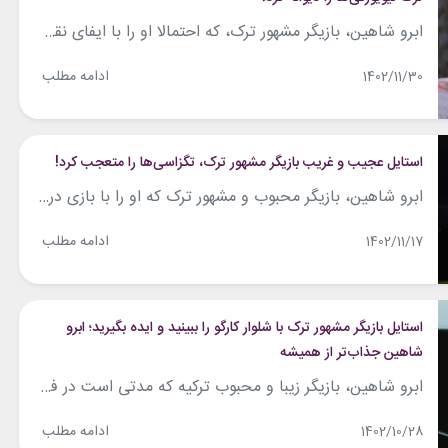
ابرو شاهین، بازیگر مشهور ترک، که احتمالا او را با ایفای نقش ریحان در سریال «هرجایی» می‌شناسید، در تصاویر جدیدش با استایلی کاملا متفاوت حاضر شده و مورد توجه طرفدارانش قرار گرفته است. او در تصاویر جدیدش، همراه با همسرش جدی عثمان به محل تصویربرداری سریال فرندز رفته. در این تصاویر ابرو شاهین را با...
ادامه مطلب
1402/11/30
استایل عجیب و غریب بازیگر مشهور ترک، تگزاسی‌ها را متعجب کرد!
ابرو شاهین، بازیگر محبوب و مشهور ترک که او را با بازی در سریال «هرجایی» (Hercai) به یاد داریم، در پست جدید اینستاگرامش از استایل کابوی و بامزه‌اش رونمایی کرد. این بازیگر ۲۹ ساله که این روزها به تگزاس سفر کرده‌است، با بلوز کراپ سفیدی از تور طرح‌دار، دامن هفت هشتی کرمی‌رنگ، کت چرم نباتی‌رنگ...
ادامه مطلب
1402/11/17
استایل بازیگر مشهور ترک با شلوار کارگو را ببینید و ایده بگیرید؛ ابرو
شاهین جذاب‌تر از همیشه
ابرو شاهین، بازیگر زیبا و محبوب ترکیه که مدتی است در فضای مجازی کم‌تر فعالیت می‌کند، در پست جدید اینستاگرامش با استایلی شیک و متفاوت و همراه با همسرش دیده شد. ابرو در تصاویر جدیدش شلوار واید دورنگش را با بادی نارنجی‌ همراه کرده و با سربندی طرحدار به این استایل پایان داده‌است. البته نباید...
ادامه مطلب
1402/10/28