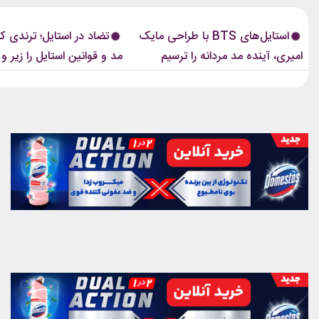
مایک امیری، انتخاب شده بود. جسارت در
رسانه‌های معتبر مد از آن به‌عنوان 
استایل‌های امیری BTS همان ویژگی مشترکی
مهم‌ترین نوآوری‌های دنیای فشن یا
استایل‌های BTS با طراحی مایک
تضاد در استایل؛ ترندی ک
است که در تمام این اوت‌فیت‌ها دیده...
این رویکرد، قرار نیست فقط یک...
امیری، آینده مد مردانه را ترسیم
مد و قوانین استایل را زیر و 
کردند