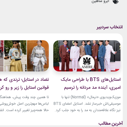
ابرو شاهین
استایل‌های BTS با طراحی مایک
تضاد در استایل؛ ترندی که ه
امیری، آینده مد مردانه را ترسیم
قوانین استایل را زیر و رو کر
کردند
موزیک‌ویدیوی «نرمال» (Normal) تنها با
تا همین چند وقت پیش، هماهنگی
موسیقی‌اش خبرساز نشد. استایل اعضای BTS
لباس‌ها مهم‌ترین اصل خوش‌پوشی ب
نیز نگاه علاقه‌مندان به مد را به خود جلب کرد.
حالا همه‌چیز تغییر کرده است. انق
بخشی از لباس‌های این ویدیو از برند «امیری»
استایل، ترندی است که از استریت‌
(Amiri)، متعلق به طراح آمریکاییِ ایرانی‌تبار،
هفته مد کپنهاگ آغاز شده و بسیاری