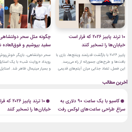
۱۰ ترند پاییز ۲۰۲۶ که قرار است
چگونه مثل سحر دولتشاهی س
خیابان‌ها را تسخیر کنند
سفید بپوشیم و فوق‌العاده
به‌نظر برسیم؟
پاییز ۲۰۲۶ با بازگشت قدرتمند وینتج‌ها، بازی با
سحر دولتشاهی، بازیگر خوش‌پوش ا
بافت‌ها و طرح‌های جسورانه از راه می‌رسد.
رویداد «روایت شب» با یک استایل
این فصل، تضاد جذابی میان آیتم‌های قدیمی
و بسیار مینیمال ظاهر شد. استایل
و فرم‌های تازه ایجاد می‌کند. از ژاکت‌های کوتاه
با شلوار از ترکیب یک شومیز سفید
و تنگ تا دامن‌های چرم بلند، همه‌چیز برای
شلوار واید سفید شکل گرفته بود.
ساختن استایل‌های متفاوت آماده است. ترند
اضافه‌ای در لباس‌ها دیده نمی‌شد.
پاییز ۲۰۲۶ فقط درباره‌ی لباس‌های جدید
پیشنهادیگیاهان آپارتمانیخرید اک
کاسیو با یک ساعت ۹۰ دلاری به
۱۰ ترند پاییز ۲۶
نیست. بسیاری از این ترندها،...
سراغ طراحی ساعت‌های لوکس رفت
خیابان‌ها را تسخیر کنند
نقره پاندورا...