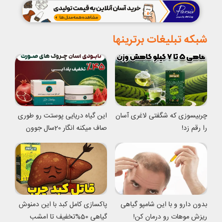
شبکه تبلیغات برترینها
چربیسوزی که شگفتی لاغری آسان
این گیاه دریایی پوستت رو طوری
را رقم زد!
صاف میکنه انگار 20سال جوون
شدی
بدون دارو و با این شامپو گیاهی
پاکسازی کامل کبد با این دمنوش
ریزش موهات رو درمان کن!
گیاهی 50%تخفیف تا امشب