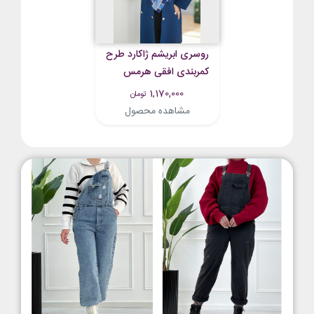
روسری ابریشم ژاکارد طرح
کمربندی افقی هرمس
سرمه ای
1,170,000
تومان
مشاهده محصول