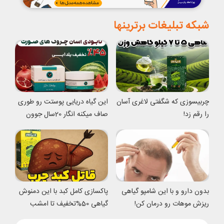
شبکه تبلیغات برترینها
چربیسوزی که شگفتی لاغری آسان
این گیاه دریایی پوستت رو طوری
را رقم زد!
صاف میکنه انگار 20سال جوون
شدی
بدون دارو و با این شامپو گیاهی
پاکسازی کامل کبد با این دمنوش
ریزش موهات رو درمان کن!
گیاهی 50%تخفیف تا امشب