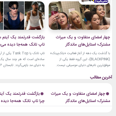
چهار امضای متفاوت و یک میراث
بازگشت قدرتمند یک آیتم سا
مشترک؛ استایل‌های ماندگار
تاپ تانک همه‌جا دیده می‌
بلک‌پینک که تاریخ مد کی‌پاپ را
با گذشت یک دهه از آغاز فعالیت «بلک‌پینک»
تاپ تانک یا ank Top
ساختند
(BLACKPINK)، این گروه فقط یکی از
ساده‌ای است که هر چند سال یک‌با
موفق‌ترین نام‌های دنیای موسیقی نیست.
جنی، جیسو، رزی و لیسا در سال‌های اخیر به
نوبت همین آیتم است. رکابی‌های 
چهره‌هایی تأثیرگذار در دنیای مد نیز تبدیل
دیگر فقط یک لباس راحتی نیستند. 
شده‌اند. آن‌ها بارها مرز میان موسیقی و فشن
بخشی از استایل شهری، کافه‌ای و
را از بین برده‌اند. لباس‌هایشان در کنسرت‌ها،
استایل‌های لوکس تبدیل شده‌اند.
چهار امضای متفاوت و یک میراث
بازگشت قدرتمند یک آیتم
موزیک‌ویدئوها و مراسم‌های مهم جهانی،...
استایل نوید محمدزاده...
مشترک؛ استایل‌های ماندگار
چرا تاپ تانک همه‌جا دیده
بلک‌پینک که تاریخ مد کی‌پاپ را
ساختند