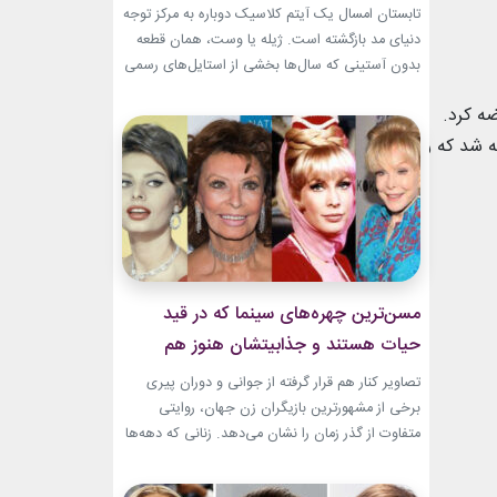
تابستان امسال یک آیتم کلاسیک دوباره به مرکز توجه
دنیای مد بازگشته است. ژیله یا وست، همان قطعه
بدون آستینی که سال‌ها بخشی از استایل‌های رسمی
و کلاسیک بود، حالا با ترکیب‌های تازه وارد استایل
دفوا در سال ۱۸۹۰ این وسیله را عرضه کرد.
روزمره شده است. استایل تابستانی با ژیله زنانه به
یکی از ترندهای محبوب فصل تبدیل شده؛ چون هم
مدل کوچک‌تر و دستی عرضه شد که راه
ظاهری شیک...
مسن‌ترین چهره‌های سینما که در قید
حیات هستند و جذابیتشان هنوز هم
باقیست!
تصاویر کنار هم قرار گرفته از جوانی و دوران پیری
برخی از مشهورترین بازیگران زن جهان، روایتی
متفاوت از گذر زمان را نشان می‌دهد. زنانی که دهه‌ها
مقابل دوربین درخشیدند و هنوز با حضور، شخصیت
و میراث هنری خود الهام‌بخش هستند. بازیگران زن