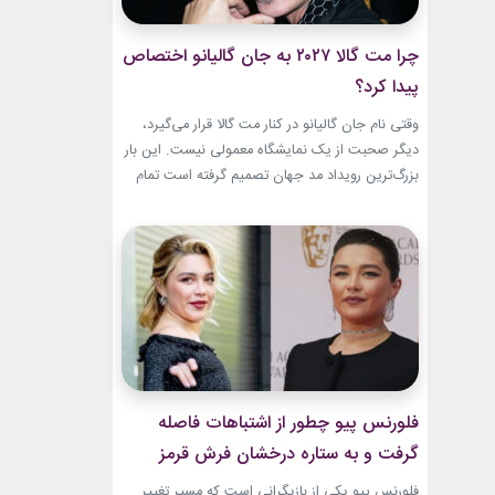
چرا مت گالا ۲۰۲۷ به جان گالیانو اختصاص
پیدا کرد؟
وقتی نام جان گالیانو در کنار مت گالا قرار می‌گیرد،
دیگر صحبت از یک نمایشگاه معمولی نیست. این بار
بزرگ‌ترین رویداد مد جهان تصمیم گرفته است تمام
مسیر حرفه‌ای یکی از تأثیرگذارترین و جنجالی‌ترین
طراحان تاریخ را به تصویر بکشد. نمایشگاه John
Galliano: Horizons که با عنوان «افق‌های جان
گالیانو» شناخته می‌شود، فقط مرور لباس‌های...
فلورنس پیو چطور از اشتباهات فاصله
گرفت و به ستاره درخشان فرش قرمز
تبدیل شد؟
فلورنس پیو یکی از بازیگرانی است که مسیر تغییر