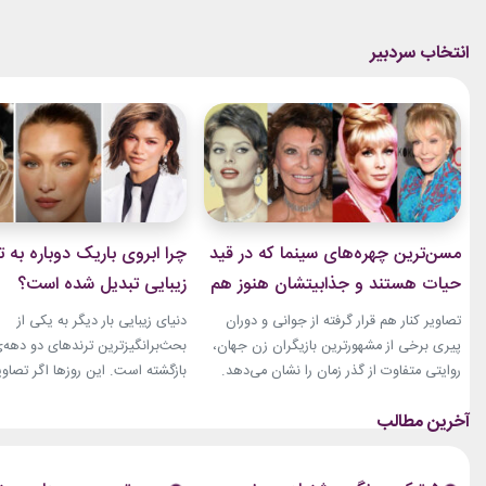
مسن‌ترین چهره‌های سینما که در قید
چرا ابروی باریک دوباره به ت
حیات هستند و جذابیتشان هنوز هم
زیبایی تبدیل شده است؟
باقیست!
تصاویر کنار هم قرار گرفته از جوانی و دوران
دنیای زیبایی بار دیگر به یکی از
پیری برخی از مشهورترین بازیگران زن جهان،
بحث‌برانگیزترین ترندهای دو دهه‌
روایتی متفاوت از گذر زمان را نشان می‌دهد.
بازگشته است. این روزها اگر تصاوی
زنانی که دهه‌ها مقابل دوربین درخشیدند و
فشن‌شوهای بزرگ، کمپین‌های بر
هنوز با حضور، شخصیت و میراث هنری خود
یا فرش قرمز اکران فیلم‌ها را دنبا
الهام‌بخش هستند. بازیگران زن مسن سینما
ابروی باریک مدرن را به‌وضوح خواه
ثابت کرده‌اند که جذابیت واقعی تنها به
این حال، این بازگشت شباهت چند