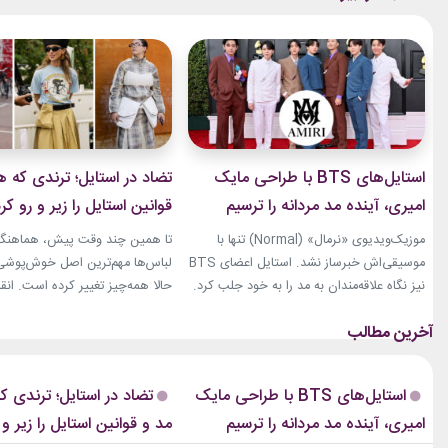
استایل‌های BTS با طراحی مایک
تضاد در استایل؛ ترندی که ه
امیری، آینده مد مردانه را ترسیم
قوانین استایل را زیر و رو کر
کردند
موزیک‌ویدیوی «نرمال» (Normal) تنها با
تا همین چند وقت پیش، هماهنگی
موسیقی‌اش خبرساز نشد. استایل اعضای BTS
لباس‌ها مهم‌ترین اصل خوش‌پوشی ب
نیز نگاه علاقه‌مندان به مد را به خود جلب کرد.
حالا همه‌چیز تغییر کرده است. انق
بخشی از لباس‌های این ویدیو از برند «امیری»
استایل، ترندی است که از استریت‌
(Amiri)، متعلق به طراح آمریکاییِ ایرانی‌تبار،
هفته مد کپنهاگ آغاز شده و بسیاری
مایک امیری، انتخاب شده بود. جسارت در
رسانه‌های معتبر مد از آن به‌عنوان 
استایل‌های امیری BTS همان ویژگی مشترکی
مهم‌ترین نوآوری‌های دنیای فشن یا
استایل‌های BTS با طراحی مایک
تضاد در استایل؛ ترندی ک
است که در تمام این اوت‌فیت‌ها دیده...
این رویکرد، قرار نیست فقط یک...
امیری، آینده مد مردانه را ترسیم
مد و قوانین استایل را زیر و 