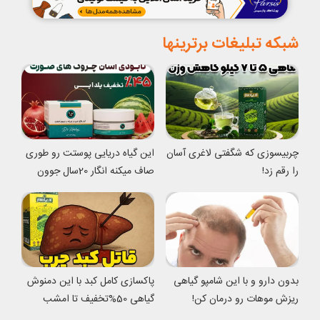
شبکه تبلیغات برترینها
چربیسوزی که شگفتی لاغری آسان
این گیاه دریایی پوستت رو طوری
را رقم زد!
صاف میکنه انگار 20سال جوون
شدی
بدون دارو و با این شامپو گیاهی
پاکسازی کامل کبد با این دمنوش
ریزش موهات رو درمان کن!
گیاهی 50%تخفیف تا امشب