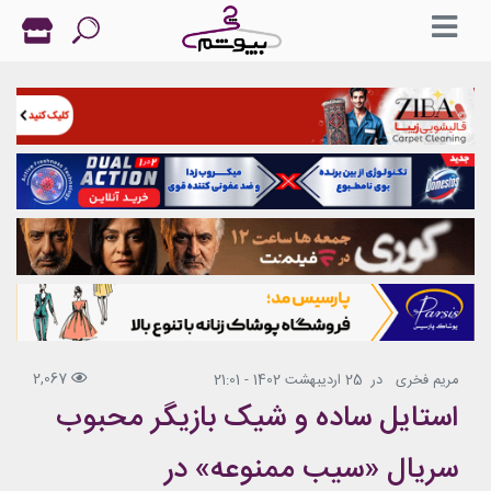
2,067
مریم فخری
در
25 اردیبهشت 1402 - 21:01
استایل ساده و شیک بازیگر محبوب
سریال «سیب ممنوعه» در