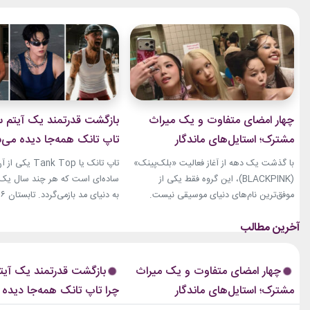
چهار امضای متفاوت و یک میراث
بازگشت قدرتمند یک آیتم سا
مشترک؛ استایل‌های ماندگار
تاپ تانک همه‌جا دیده می‌
بلک‌پینک که تاریخ مد کی‌پاپ را
با گذشت یک دهه از آغاز فعالیت «بلک‌پینک»
تاپ تانک یا ank Top
ساختند
(BLACKPINK)، این گروه فقط یکی از
ساده‌ای است که هر چند سال یک‌با
موفق‌ترین نام‌های دنیای موسیقی نیست.
جنی، جیسو، رزی و لیسا در سال‌های اخیر به
نوبت همین آیتم است. رکابی‌های 
چهره‌هایی تأثیرگذار در دنیای مد نیز تبدیل
دیگر فقط یک لباس راحتی نیستند. 
شده‌اند. آن‌ها بارها مرز میان موسیقی و فشن
بخشی از استایل شهری، کافه‌ای و
را از بین برده‌اند. لباس‌هایشان در کنسرت‌ها،
استایل‌های لوکس تبدیل شده‌اند.
چهار امضای متفاوت و یک میراث
بازگشت قدرتمند یک آیتم
موزیک‌ویدئوها و مراسم‌های مهم جهانی،...
استایل نوید محمدزاده...
مشترک؛ استایل‌های ماندگار
چرا تاپ تانک همه‌جا دیده