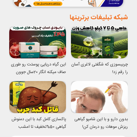
شبکه تبلیغات برترینها
چربیسوزی که شگفتی لاغری آسان
این گیاه دریایی پوستت رو طوری
را رقم زد!
صاف میکنه انگار 20سال جوون
شدی
بدون دارو و با این شامپو گیاهی
پاکسازی کامل کبد با این دمنوش
ریزش موهات رو درمان کن!
گیاهی 50%تخفیف تا امشب