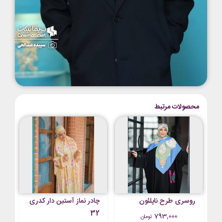
محصولات مرتبط
روسری طرح ناپلئون
چادر نماز آستین دار کدری
32
793,000
تومان