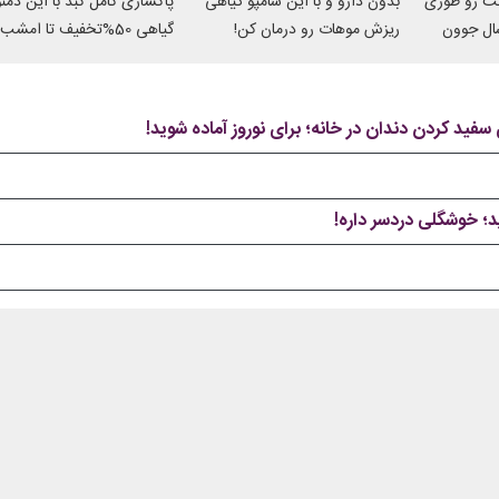
تت رو طوری
بدون دارو و با این شامپو گیاهی
پاکسازی کامل کبد با این دم
میکنه انگار 20سال جوون
ریزش موهات رو درمان کن!
گیاهی 50%تخفیف تا امشب
ید؛ خوشگلی دردسر داره!