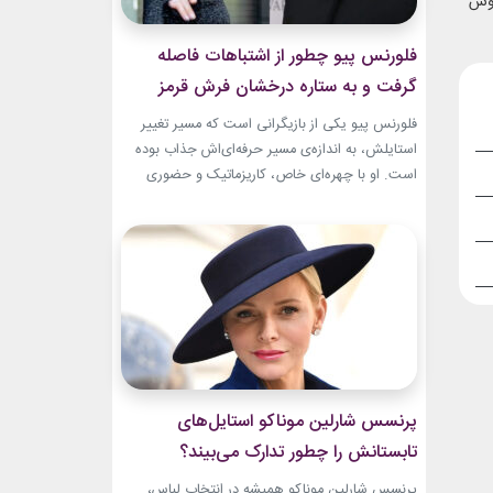
نوش
فلورنس پیو چطور از اشتباهات فاصله
گرفت و به ستاره درخشان فرش قرمز
تبدیل شد؟
فلورنس پیو یکی از بازیگرانی است که مسیر تغییر
استایلش، به اندازه‌ی مسیر حرفه‌ای‌اش جذاب بوده
است. او با چهره‌ای خاص، کاریزماتیک و حضوری
متفاوت، خیلی زود در دنیای سینما دیده شد؛ اما در
سال‌های ابتدایی فعالیتش هنوز زبان شخصی خود را
در مد پیدا نکرده بود.لینک پیشنهادیگیاهان
آپارتمانیجدیدترین کالکشن 2026 دستبند نقره
پاندوراخرید اکسسوری...
پرنسس شارلین موناکو استایل‌های
تابستانش را چطور تدارک می‌بیند؟
پرنسس شارلین موناکو همیشه در انتخاب لباس،