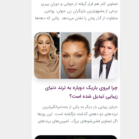
باقیست!
تصاویر کنار هم قرار گرفته از جوانی و دوران پیری
برخی از مشهورترین بازیگران زن جهان، روایتی
متفاوت از گذر زمان را نشان می‌دهد. زنانی که دهه‌ها
مقابل دوربین درخشیدند و هنوز با حضور، شخصیت
و میراث هنری خود الهام‌بخش هستند. بازیگران زن
مسن سینما ثابت کرده‌اند که جذابیت واقعی تنها به
سال‌های جوانی محدود...
چرا ابروی باریک دوباره به ترند دنیای
زیبایی تبدیل شده است؟
دنیای زیبایی بار دیگر به یکی از بحث‌برانگیزترین
ترندهای دو دهه‌ی گذشته بازگشته است. این روزها
اگر تصاویر فشن‌شوهای بزرگ، کمپین‌های برندهای
لوکس یا فرش قرمز اکران فیلم‌ها را دنبال کنید،
حضور ابروی باریک مدرن را به‌وضوح خواهید دید. با