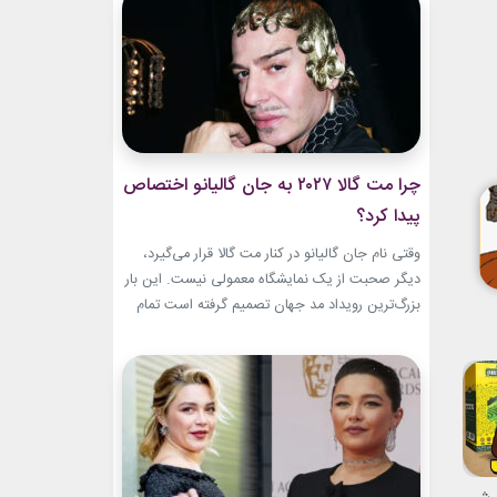
این حال، این بازگشت شباهت چندانی به ابروهای
بسیار نازک دهه ۱۹۹۰ و اوایل دهه...
چرا مت گالا ۲۰۲۷ به جان گالیانو اختصاص
پیدا کرد؟
وقتی نام جان گالیانو در کنار مت گالا قرار می‌گیرد،
دیگر صحبت از یک نمایشگاه معمولی نیست. این بار
بزرگ‌ترین رویداد مد جهان تصمیم گرفته است تمام
مسیر حرفه‌ای یکی از تأثیرگذارترین و جنجالی‌ترین
طراحان تاریخ را به تصویر بکشد. نمایشگاه John
Galliano: Horizons که با عنوان «افق‌های جان
گالیانو» شناخته می‌شود، فقط مرور لباس‌های...