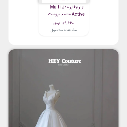
تونر لافارر مدل Multi
Active مناسب پوست
چرب و مختلط حجم 170
129,660
تومان
میلی لیتر
مشاهده محصول