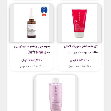
ژل شستشو صورت لافارر
سرم دور چشم د اوردینری
مناسب پوست چرب و
مدل Caffeine
مستعد آکنه مدل لایه بردار
Solution 5% حجم 30
753,570
257,240
تومان
تومان
شماره 1 با حجم 150 میلی
میلی لیتر
مشاهده محصول
مشاهده محصول
لیتر