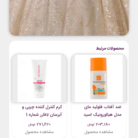
محصولات مرتبط
ضد آفتاب فلوئید مای
کرم کنترل کننده چربی و
مدل هیالورونیک اسید
آبرسان لافارر شماره 1
SPF50 حجم 50 میلی
مناسب پوست چرب و
271,620
203,180
تومان
تومان
لیتر
آکنه دار حجم 75 میلی
مشاهده محصول
مشاهده محصول
لیتر