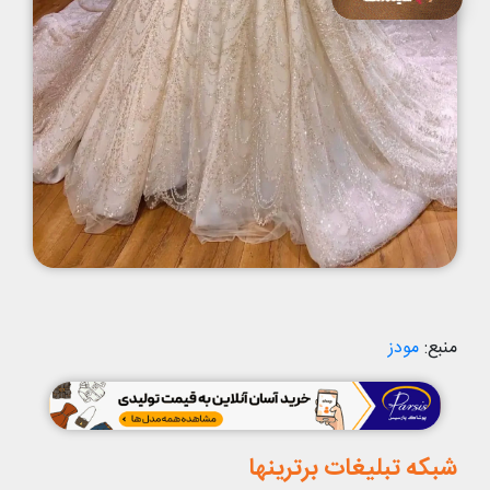
منبع:
مودز
شبکه تبلیغات برترینها