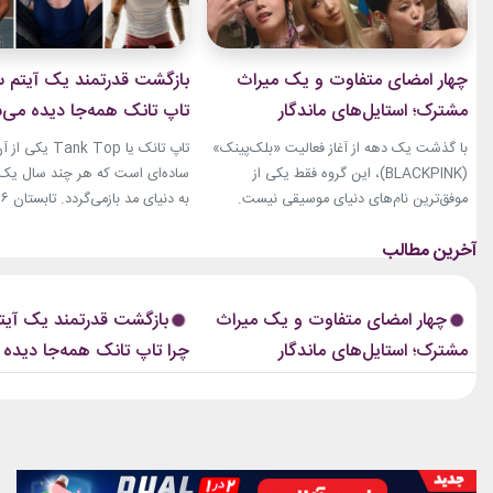
چهار امضای متفاوت و یک میراث
بازگشت قدرتمند یک آیتم سا
مشترک؛ استایل‌های ماندگار
تاپ تانک همه‌جا دیده می‌
بلک‌پینک که تاریخ مد کی‌پاپ را
با گذشت یک دهه از آغاز فعالیت «بلک‌پینک»
تاپ تانک یا ank Top
ساختند
(BLACKPINK)، این گروه فقط یکی از
ساده‌ای است که هر چند سال یک‌با
موفق‌ترین نام‌های دنیای موسیقی نیست.
جنی، جیسو، رزی و لیسا در سال‌های اخیر به
نوبت همین آیتم است. رکابی‌های 
چهره‌هایی تأثیرگذار در دنیای مد نیز تبدیل
دیگر فقط یک لباس راحتی نیستند. 
شده‌اند. آن‌ها بارها مرز میان موسیقی و فشن
بخشی از استایل شهری، کافه‌ای و
را از بین برده‌اند. لباس‌هایشان در کنسرت‌ها،
استایل‌های لوکس تبدیل شده‌اند.
چهار امضای متفاوت و یک میراث
بازگشت قدرتمند یک آیتم
موزیک‌ویدئوها و مراسم‌های مهم جهانی،...
استایل نوید محمدزاده...
مشترک؛ استایل‌های ماندگار
چرا تاپ تانک همه‌جا دیده
بلک‌پینک که تاریخ مد کی‌پاپ را
ساختند