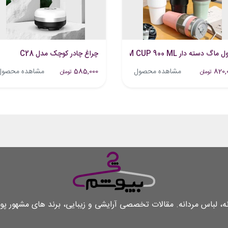
 ماگ دسته دار VACUUM CUP 900 ML
چراغ چادر کوچک مدل C28
820,
مشاهده محصول
585,000
مشاهده محصول
تومان
تومان
و بسته شدن
لباس مردانه. مقالات تخصصی آرایشی و زیبایی، برند های مشهور پو