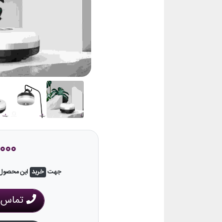
000
جهت
خرید
این محصول، 
تماس ب