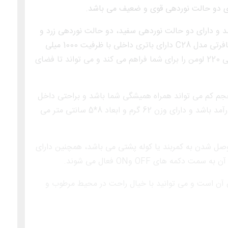
د و دارای دو حالت نوردهی سفید، دو حالت نوردهی زرد و
دو حالت نوردهی قرمز می باشد. لامپ شارژی مسافرتی مدل C28 دارای باتری داخلی با ظرفیت 1000 میلی
آمپر می باشد که این حجم از قدرت، میزان روشنایی 220 لومن را برای شما فراهم می کند و می تواند تا فضای
ل C28 به دلیل وزن و حجم کم می تواند همراه همیشگی شما باشد و براحتی داخل
جیب یا … جای گیرد و در مواقع اضطراری بسیار کارآمد باشد و دارای وزن 62 گرم و ابعاد 8*5 سانتی متر می
وصل شدن به کمربند یا کوله پشتی می باشد، همچنین دارای
ه های OFF وON فعال می شوند.
 آن است و می توانید با خیال راحت در محیط مرطوب و