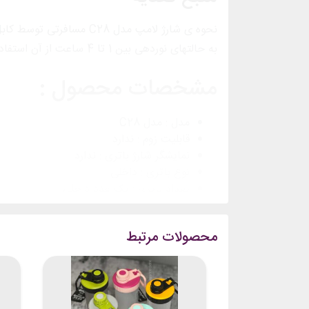
نحوه ی شارژ لامپ مدل C28 
به حالتهای نوردهی بین 1 تا 4 ساعت از آن استفاده نمود
مشخصات محصول :
مدل : مدل C28
قابلیت زوم : ندارد
نمایشگر شارژ باتری : ندارد
نوع باتری : داخلی
تعداد باتری : یک عدد داخلی
شارژر : دارد
بند نگهدارنده : ندارد
محصولات مرتبط
تعداد باتری : یک عدد داخلی
نوع شارژ : کابل تایپ سی
جنس بدنه : ABS نشکن
ابعاد: 5*8 سانتی متر
وزن‌: 62 گرم