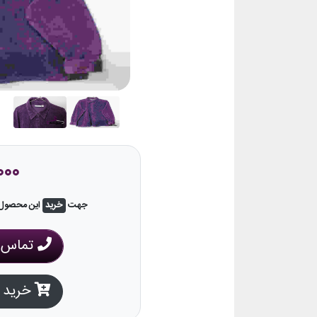
000
جهت
خرید
این محصول، 
تماس ب
خرید ا