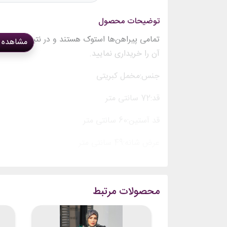
توضیحات محصول
تمامی پیراهن‌ها استوک هستند و در نتیجه سایزبند
مشاهده 
آن را خریداری نمایید.
جنس:مخمل کبریتی
قد:72 سانتی متر
قد آستین:60 سانتی متر
عرض شانه:49 سانتی متر
محصولات مرتبط