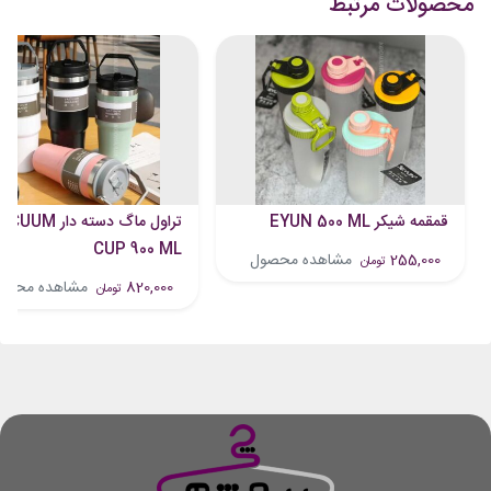
محصولات مرتبط
قمقمه شیکر EYUN 500 ML
تراول ماگ دسته دار UM
CUP 900 ML
255,000
مشاهده محصول
تومان
820,000
مشاهده محصو
تومان