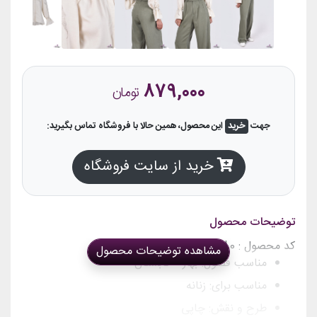
879,000
تومان
جهت
خرید
این محصول، همین حالا با فروشگاه تماس بگیرید:
خرید از سایت فروشگاه
توضیحات محصول
کد محصول :
27180
کد مدل :
5711
مشاهده توضیحات محصول
مناسب فصول:
بهار – تابستان
مناسب برای:
زنانه
طرح و نقش:
چاپی