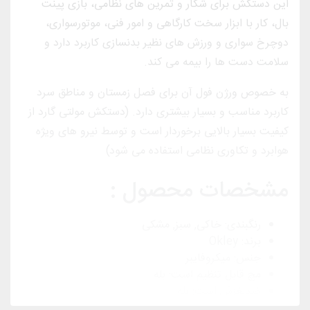
این دستکش برای شکار و تمرین های نظامی، بازی پینت
بال، کار با ابزار سخت کارگاهی و امور فنی، موتورسواری،
دوچرخ سواری و ورزش های نظیر بدنسازی کاربرد دارد و
سلامت دست ها را بیمه می کند.
به خصوص ورژن فول آن برای فصل زمستان و مناطق سرد
کاربرد مناسب و بسیار بیشتری دارد. (دستکش مولتی گارد از
کیفیت بسیار بالایی برخوردار است و توسط نیرو های ویژه
هوابرد و تکاوری نظامی استفاده می شود)
مشخصات محصول :
رنگبندی: خاکی, سبز, مشکی
برند: Okley
جنس: میکروفایبر
مچ قابل تنظیم است: بله
ضدلغزش است: بله
ابعاد: ۱۵x۲۷x۲ سانتی‌متر