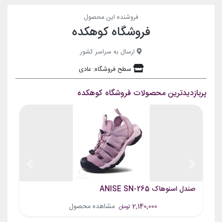
وزن: ۱۲۰ گرم
فروشنده این محصول
طراحی منحصر بفرد
فروشگاه کوهکده
مقاوم در مقابل باد، ضد آب، بدون لغزش
مقاوم در برابر لغزش فیبر کربن
ارسال به سراسر کشور
سطح فروشگاه: عادی
پربازدیدترین محصولات فروشگاه کوهکده
Previous
Next
صندل اسنوهاک ANISE SN-265
2,140,000
مشاهده محصول
تومان