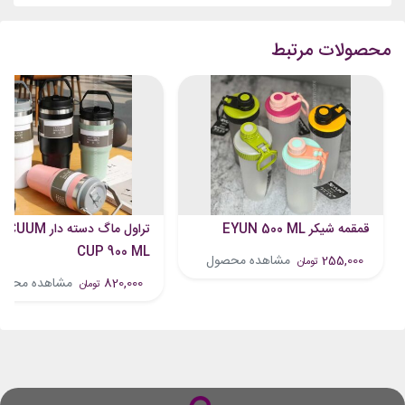
محصولات مرتبط
قمقمه شیکر EYUN 500 ML
تراول ماگ دسته دار UM
CUP 900 ML
255,000
مشاهده محصول
تومان
820,000
مشاهده محصو
تومان