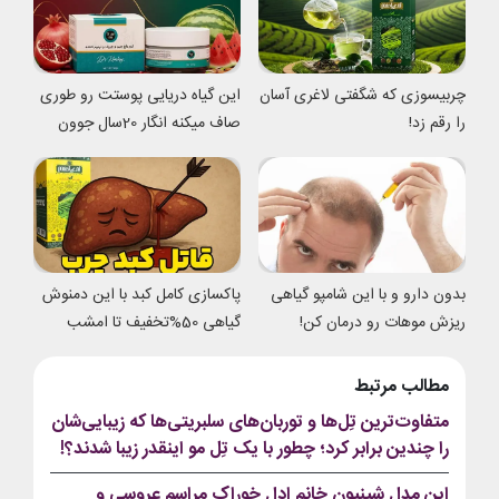
چربیسوزی که شگفتی لاغری آسان
این گیاه دریایی پوستت رو طوری
را رقم زد!
صاف میکنه انگار 20سال جوون
شدی
بدون دارو و با این شامپو گیاهی
پاکسازی کامل کبد با این دمنوش
ریزش موهات رو درمان کن!
گیاهی 50%تخفیف تا امشب
مطالب مرتبط
متفاوت‌ترین تِل‌ها و توربان‌های سلبریتی‌ها که زیبایی‌شان
را چندین برابر کرد؛ چطور با یک تِل مو اینقدر زیبا شدند؟!
این مدل شینیون خانم ادل خوراک مراسم عروسی و