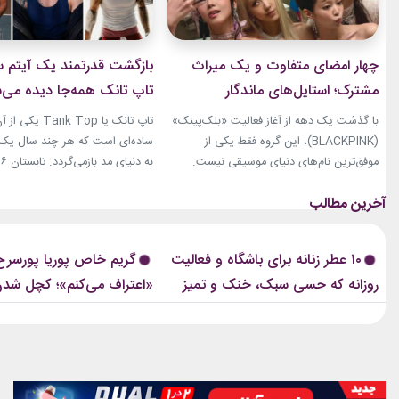
چهار امضای متفاوت و یک میراث
بازگشت قدرتمند یک آیتم سا
مشترک؛ استایل‌های ماندگار
تاپ تانک همه‌جا دیده می‌
بلک‌پینک که تاریخ مد کی‌پاپ را
با گذشت یک دهه از آغاز فعالیت «بلک‌پینک»
تاپ تانک یا ank Top
ساختند
(BLACKPINK)، این گروه فقط یکی از
ساده‌ای است که هر چند سال یک‌با
موفق‌ترین نام‌های دنیای موسیقی نیست.
جنی، جیسو، رزی و لیسا در سال‌های اخیر به
نوبت همین آیتم است. رکابی‌های 
چهره‌هایی تأثیرگذار در دنیای مد نیز تبدیل
دیگر فقط یک لباس راحتی نیستند. 
شده‌اند. آن‌ها بارها مرز میان موسیقی و فشن
بخشی از استایل شهری، کافه‌ای و
را از بین برده‌اند. لباس‌هایشان در کنسرت‌ها،
استایل‌های لوکس تبدیل شده‌اند.
۱۰ عطر زنانه برای باشگاه و فعالیت
گریم خاص پوریا پورسرخ
موزیک‌ویدئوها و مراسم‌های مهم جهانی،...
استایل نوید محمدزاده...
روزانه که حسی سبک، خنک و تمیز
«اعتراف می‌کنم»؛ کچل شدن
دارند
برای یک نقش جنایی!