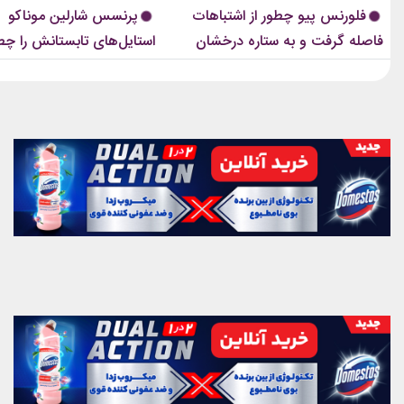
نکرده بود.لینک پیشنهادیخرید اکسسوری و
از مراسم‌های رسمی کاخ گرفته تا
فلورنس پیو چطور از اشتباهات
پرنسس شارلین موناکو
زیورآلات نقرهجدیدترین کالکشن 2026
صمیمی‌تر، شارلین نشان داده که
فاصله گرفت و به ستاره درخشان
استایل‌های تابستانش را چط
دستبند...
پیراهن‌های...
فرش قرمز تبدیل شد؟
می‌بیند؟