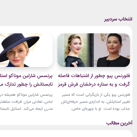
فلورنس پیو چطور از اشتباهات فاصله
پرنسس شارلین موناکو استا
گرفت و به ستاره درخشان فرش قرمز
تابستانش را چطور تدارک می
تبدیل شد؟
فلورنس پیو یکی از بازیگرانی است که مسیر
پرنسس شارلین موناکو همیشه در 
تغییر استایلش، به اندازه‌ی مسیر حرفه‌ای‌اش
لباس، تعادلی میان ظرافت سلطنت
جذاب بوده است. او با چهره‌ای خاص،
مدرن ایجاد می‌کند. استایل تابستان
کاریزماتیک و حضوری متفاوت، خیلی زود در
همین ویژگی را دارد؛ ترکیبی از رنگ
دنیای سینما دیده شد؛ اما در سال‌های ابتدایی
پارچه‌های سبک و طراحی‌هایی که 
فعالیتش هنوز زبان شخصی خود را در مد پیدا
روزهای گرم، هم راحت هستند و ه