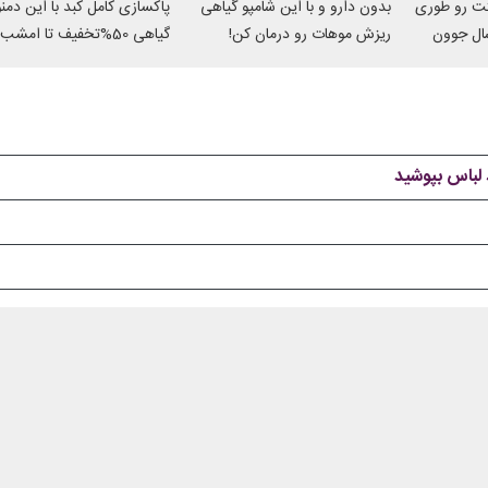
تت رو طوری
بدون دارو و با این شامپو گیاهی
پاکسازی کامل کبد با این دم
میکنه انگار 20سال جوون
ریزش موهات رو درمان کن!
گیاهی 50%تخفیف تا امشب