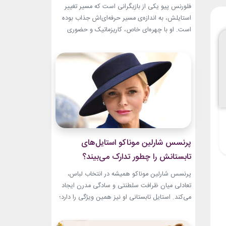
تبدیل شد؟
فلورنس پیو یکی از بازیگرانی است که مسیر تغییر
استایلش، به اندازه‌ی مسیر حرفه‌ای‌اش جذاب بوده
است. او با چهره‌ای خاص، کاریزماتیک و حضوری
متفاوت، خیلی زود در دنیای سینما دیده شد؛ اما در
سال‌های ابتدایی فعالیتش هنوز زبان شخصی خود را
در مد پیدا نکرده بود.لینک پیشنهادیجدیدترین
کالکشن 2026 دستبند نقره پاندوراخرید اکسسوری
و...
پرنسس شارلین موناکو استایل‌های
تابستانش را چطور تدارک می‌بیند؟
پرنسس شارلین موناکو همیشه در انتخاب لباس،
تعادلی میان ظرافت سلطنتی و سادگی مدرن ایجاد
می‌کند. استایل تابستانی او نیز همین ویژگی را دارد؛
ترکیبی از رنگ‌های آرام، پارچه‌های سبک و
طراحی‌هایی که برای روزهای گرم، هم راحت هستند