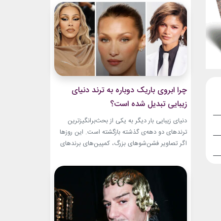
و میراث هنری خود الهام‌بخش هستند. بازیگران زن
مسن سینما ثابت کرده‌اند که جذابیت واقعی تنها به
سال‌های جوانی محدود...
چرا ابروی باریک دوباره به ترند دنیای
زیبایی تبدیل شده است؟
دنیای زیبایی بار دیگر به یکی از بحث‌برانگیزترین
ترندهای دو دهه‌ی گذشته بازگشته است. این روزها
اگر تصاویر فشن‌شوهای بزرگ، کمپین‌های برندهای
لوکس یا فرش قرمز اکران فیلم‌ها را دنبال کنید،
حضور ابروی باریک مدرن را به‌وضوح خواهید دید. با
این حال، این بازگشت شباهت چندانی به ابروهای
بسیار نازک دهه ۱۹۹۰ و اوایل دهه...