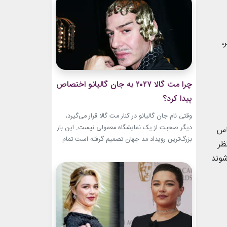
این حال، این بازگشت شباهت چندانی به ابروهای
بسیار نازک دهه ۱۹۹۰ و اوایل دهه...
،
چرا مت گالا ۲۰۲۷ به جان گالیانو اختصاص
پیدا کرد؟
وقتی نام جان گالیانو در کنار مت گالا قرار می‌گیرد،
دیگر صحبت از یک نمایشگاه معمولی نیست. این بار
اس
بزرگ‌ترین رویداد مد جهان تصمیم گرفته است تمام
ظر
مسیر حرفه‌ای یکی از تأثیرگذارترین و جنجالی‌ترین
شوند
طراحان تاریخ را به تصویر بکشد. نمایشگاه John
Galliano: Horizons که با عنوان «افق‌های جان
گالیانو» شناخته می‌شود، فقط مرور لباس‌های...