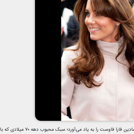
این مدل موی پاییزه و ظاهر زیبای او حس‌و‌حال نمادین فارا فاوست را به یاد می‌آورد؛ سبک محبوب دهه ۷۰ میلادی که با