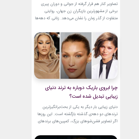
باقیست!
تصاویر کنار هم قرار گرفته از جوانی و دوران پیری
برخی از مشهورترین بازیگران زن جهان، روایتی
متفاوت از گذر زمان را نشان می‌دهد. زنانی که دهه‌ها
مقابل دوربین درخشیدند و هنوز با حضور، شخصیت
و میراث هنری خود الهام‌بخش هستند. بازیگران زن
مسن سینما ثابت کرده‌اند که جذابیت واقعی تنها به
سال‌های جوانی محدود...
چرا ابروی باریک دوباره به ترند دنیای
زیبایی تبدیل شده است؟
دنیای زیبایی بار دیگر به یکی از بحث‌برانگیزترین
ترندهای دو دهه‌ی گذشته بازگشته است. این روزها
اگر تصاویر فشن‌شوهای بزرگ، کمپین‌های برندهای
لوکس یا فرش قرمز اکران فیلم‌ها را دنبال کنید،
حضور ابروی باریک مدرن را به‌وضوح خواهید دید. با