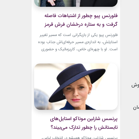
فلورنس پیو چطور از اشتباهات فاصله
گرفت و به ستاره درخشان فرش قرمز
تبدیل شد؟
فلورنس پیو یکی از بازیگرانی است که مسیر تغییر
استایلش، به اندازه‌ی مسیر حرفه‌ای‌اش جذاب بوده
است. او با چهره‌ای خاص، کاریزماتیک و حضوری
متفاوت، خیلی زود در دنیای سینما دیده شد؛ اما در
سال‌های ابتدایی فعالیتش هنوز زبان شخصی خود را
در مد پیدا نکرده بود.لینک پیشنهادیخرید اکسسوری
و زیورآلات نقرهجدیدترین کالکشن 2026 دستبند...
گوش
ان
پرنسس شارلین موناکو استایل‌های
تابستانش را چطور تدارک می‌بیند؟
پرنسس شارلین موناکو همیشه در انتخاب لباس،