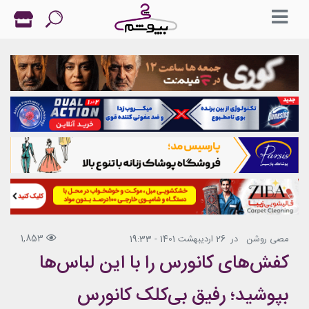
1,853
مصی روشن
در
26 اردیبهشت 1401 - 19:33
کفش‌های کانورس را با این لباس‌ها
بپوشید؛ رفیق بی‌کلک کانورس