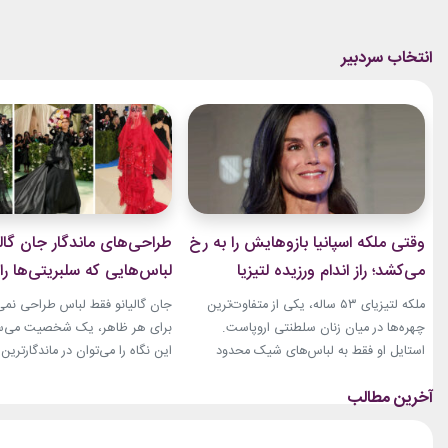
وقتی ملکه اسپانیا بازوهایش را به رخ
طراحی‌های ماندگار جان گالی
می‌کشد؛ راز اندام ورزیده لتیزیا
لباس‌هایی که سلبریتی‌ها را 
چیست؟
مد بردند
ملکه لتیزیای ۵۳ ساله، یکی از متفاوت‌ترین
جان گالیانو فقط لباس طراحی نمی‌ک
چهره‌ها در میان زنان سلطنتی اروپاست.
برای هر ظاهر، یک شخصیت می‌ساز
استایل او فقط به لباس‌های شیک محدود
این نگاه را می‌توان در ماندگارتر
نمی‌شود. فرم بدنی ورزشی او نیز بارها مورد
سلبریتی‌ها روی فرش قرمز دید. از «
توجه قرار گرفته است. بازوهای عضلانی و
«مزون مارژیلا»، لباس‌های او هم
شانه‌های قدرتمند او، به‌خصوص هنگام
نمایشی، کمی عجیب و کاملاً غیرقا
پوشیدن لباس‌های بدون آستین، به یکی از
بوده‌اند. همین ویژگی باعث شده 