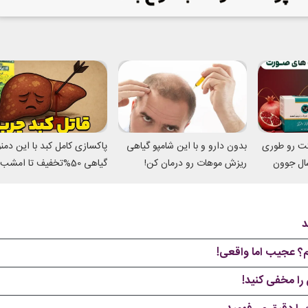
تت رو طوری
بدون دارو و با این شامپو گیاهی
پاکسازی کامل کبد با این دم
میکنه انگار 20سال جوون
ریزش موهات رو درمان کن!
گیاهی 50%تخفیف تا امشب
یم؟ عجیب اما واقعی!
 را مخفی کنید!