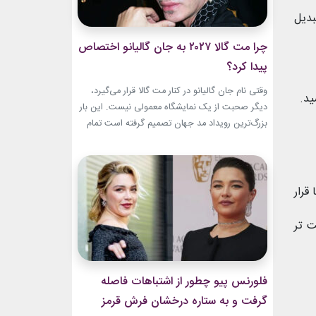
بدیل
چرا مت گالا ۲۰۲۷ به جان گالیانو اختصاص
پیدا کرد؟
وقتی نام جان گالیانو در کنار مت گالا قرار می‌گیرد،
ید.
دیگر صحبت از یک نمایشگاه معمولی نیست. این بار
بزرگ‌ترین رویداد مد جهان تصمیم گرفته است تمام
مسیر حرفه‌ای یکی از تأثیرگذارترین و جنجالی‌ترین
طراحان تاریخ را به تصویر بکشد. نمایشگاه John
Galliano: Horizons که با عنوان «افق‌های جان
گالیانو» شناخته می‌شود، فقط مرور لباس‌های...
قرار
ت تر
فلورنس پیو چطور از اشتباهات فاصله
گرفت و به ستاره درخشان فرش قرمز