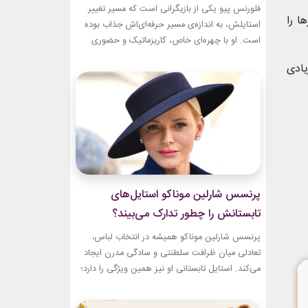
تبدیل شد؟
فلورنس پیو یکی از بازیگرانی است که مسیر تغییر
ا را
استایلش، به اندازه‌ی مسیر حرفه‌ای‌اش جذاب بوده
است. او با چهره‌ای خاص، کاریزماتیک و حضوری
متفاوت، خیلی زود در دنیای سینما دیده شد؛ اما در
یادی
سال‌های ابتدایی فعالیتش هنوز زبان شخصی خود را
در مد پیدا نکرده بود.لینک پیشنهادیخرید اکسسوری
و زیورآلات نقرهگیاهان آپارتمانیجدیدترین کالکشن
2026...
پرنسس شارلین موناکو استایل‌های
تابستانش را چطور تدارک می‌بیند؟
پرنسس شارلین موناکو همیشه در انتخاب لباس،
تعادلی میان ظرافت سلطنتی و سادگی مدرن ایجاد
می‌کند. استایل تابستانی او نیز همین ویژگی را دارد؛
ترکیبی از رنگ‌های آرام، پارچه‌های سبک و
طراحی‌هایی که برای روزهای گرم، هم راحت هستند