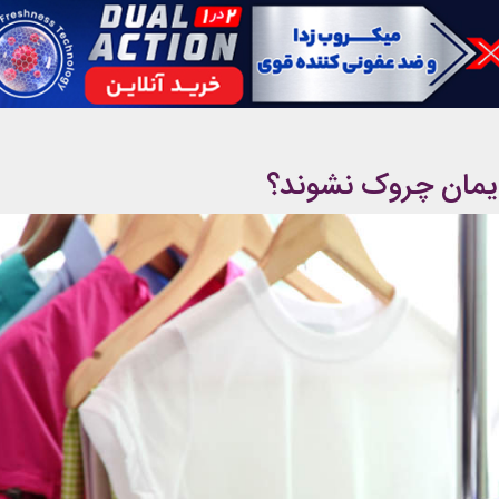
یمان چروک نشوند؟