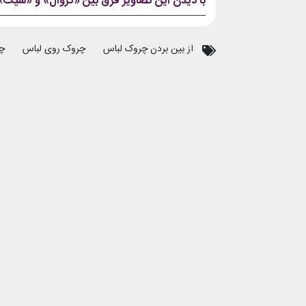
با دیدن این تصاویر فرق بین «کژوال» و «شیک» 
از بین بردن چروک لباس
چروک روی لباس
چ