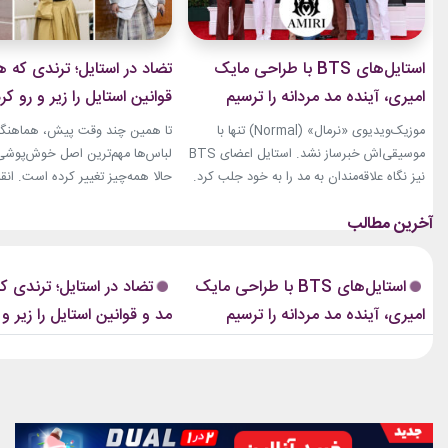
استایل‌های BTS با طراحی مایک
تضاد در استایل؛ ترندی که ه
امیری، آینده مد مردانه را ترسیم
قوانین استایل را زیر و رو کر
کردند
موزیک‌ویدیوی «نرمال» (Normal) تنها با
تا همین چند وقت پیش، هماهنگی
موسیقی‌اش خبرساز نشد. استایل اعضای BTS
لباس‌ها مهم‌ترین اصل خوش‌پوشی ب
نیز نگاه علاقه‌مندان به مد را به خود جلب کرد.
حالا همه‌چیز تغییر کرده است. انق
بخشی از لباس‌های این ویدیو از برند «امیری»
استایل، ترندی است که از استریت‌
(Amiri)، متعلق به طراح آمریکاییِ ایرانی‌تبار،
هفته مد کپنهاگ آغاز شده و بسیاری
مایک امیری، انتخاب شده بود. جسارت در
رسانه‌های معتبر مد از آن به‌عنوان 
استایل‌های امیری BTS همان ویژگی مشترکی
مهم‌ترین نوآوری‌های دنیای فشن یا
استایل‌های BTS با طراحی مایک
تضاد در استایل؛ ترندی ک
است که در تمام این اوت‌فیت‌ها دیده...
این رویکرد، قرار نیست فقط یک...
امیری، آینده مد مردانه را ترسیم
مد و قوانین استایل را زیر و 
کردند