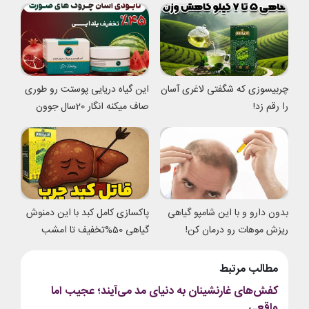
چربیسوزی که شگفتی لاغری آسان
این گیاه دریایی پوستت رو طوری
را رقم زد!
صاف میکنه انگار 20سال جوون
شدی
بدون دارو و با این شامپو گیاهی
پاکسازی کامل کبد با این دمنوش
ریزش موهات رو درمان کن!
گیاهی 50%تخفیف تا امشب
مطالب مرتبط
کفش‌های غارنشینان به دنیای مد می‌آیند؛ عجیب اما
واقعی