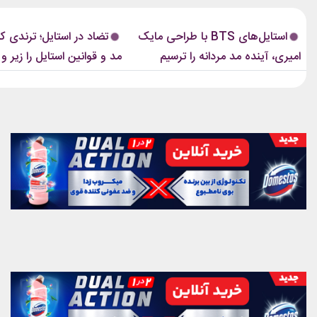
مایک امیری، انتخاب شده بود. جسارت در
رسانه‌های معتبر مد از آن به‌عنوان 
استایل‌های امیری BTS همان ویژگی مشترکی
مهم‌ترین نوآوری‌های دنیای فشن یا
استایل‌های BTS با طراحی مایک
تضاد در استایل؛ ترندی ک
است که در تمام این اوت‌فیت‌ها دیده...
این رویکرد، قرار نیست فقط یک...
امیری، آینده مد مردانه را ترسیم
مد و قوانین استایل را زیر و 
کردند