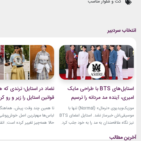
کت و شلوار مناسب
استایل‌های BTS با طراحی مایک
تضاد در استایل؛ ترندی که ه
امیری، آینده مد مردانه را ترسیم
قوانین استایل را زیر و رو کر
کردند
موزیک‌ویدیوی «نرمال» (Normal) تنها با
تا همین چند وقت پیش، هماهنگی
موسیقی‌اش خبرساز نشد. استایل اعضای BTS
لباس‌ها مهم‌ترین اصل خوش‌پوشی ب
نیز نگاه علاقه‌مندان به مد را به خود جلب کرد.
حالا همه‌چیز تغییر کرده است. انق
بخشی از لباس‌های این ویدیو از برند «امیری»
استایل، ترندی است که از استریت‌
(Amiri)، متعلق به طراح آمریکاییِ ایرانی‌تبار،
هفته مد کپنهاگ آغاز شده و بسیاری