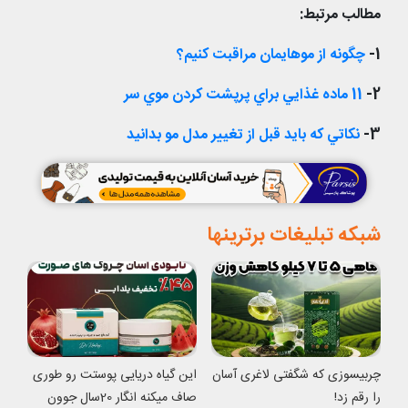
مطالب مرتبط:
1-
چگونه از موهايمان مراقبت کنيم؟
2-
11 ماده غذايي براي پرپشت کردن موي سر
3-
نکاتي که بايد قبل از تغيير مدل مو بدانيد
شبکه تبلیغات برترینها
چربیسوزی که شگفتی لاغری آسان
این گیاه دریایی پوستت رو طوری
را رقم زد!
صاف میکنه انگار 20سال جوون