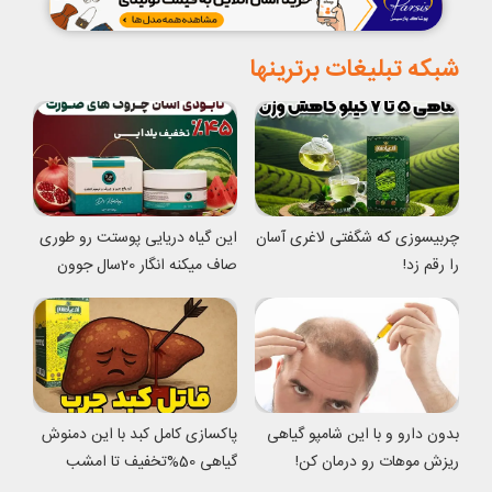
شبکه تبلیغات برترینها
چربیسوزی که شگفتی لاغری آسان
این گیاه دریایی پوستت رو طوری
را رقم زد!
صاف میکنه انگار 20سال جوون
شدی
بدون دارو و با این شامپو گیاهی
پاکسازی کامل کبد با این دمنوش
ریزش موهات رو درمان کن!
گیاهی 50%تخفیف تا امشب