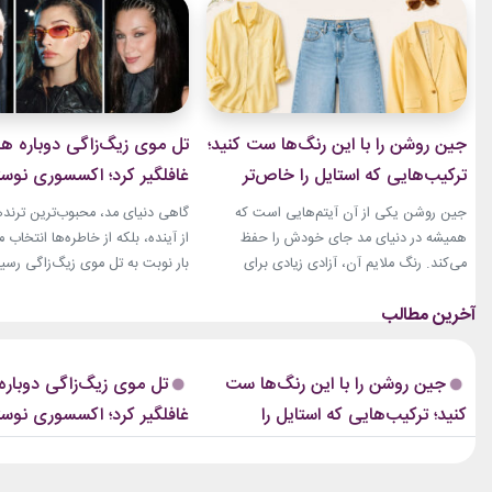
جین روشن را با این رنگ‌ها ست کنید؛
تل موی زیگ‌زاگی دوباره هم
ترکیب‌هایی که استایل را خاص‌تر
غافلگیر کرد؛ اکسسوری نوست
می‌کنند
دوباره ترند شد!
جین روشن یکی از آن آیتم‌هایی است که
گاهی دنیای مد، محبوب‌ترین ترنده
همیشه در دنیای مد جای خودش را حفظ
از آینده، بلکه از خاطره‌ها انتخاب م
می‌کند. رنگ ملایم آن، آزادی زیادی برای
بار نوبت به تل موی زیگ‌زاگی رس
انتخاب رنگ‌های مختلف می‌دهد. از ترکیب‌های
اکسسوری‌ ساده‌ای که بسیاری آن را 
لطیف و دخترانه تا استایل‌های گرم و مینیمال،
ده
جین روشن می‌تواند پایه یک ظاهر شیک و
و حالا با ظاهری آشنا اما جایگاهی ت
امروزی باشد. کافی است رنگ همراه آن را
به مرکز توجه برگشته است....
جین روشن را با این رنگ‌ها ست
تل موی زیگ‌زاگی دوباره 
درست انتخاب...
کنید؛ ترکیب‌هایی که استایل را
غافلگیر کرد؛ اکسسوری نوست
خاص‌تر می‌کنند
دوباره ترند شد!