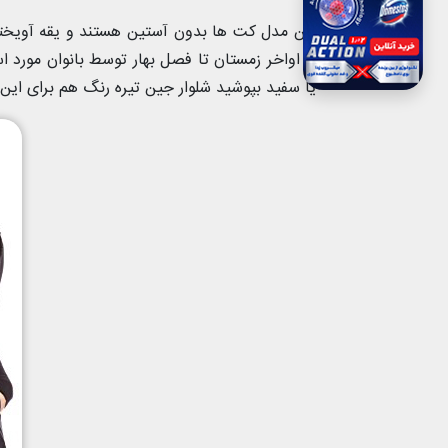
این مدل کت ها بدون آستین هستند و یقه آویخته
یا اواخر زمستان تا فصل بهار توسط بانوان مورد ا
یا سفید بپوشید شلوار جین تیره رنگ هم برای ای