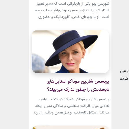
تبدیل شد؟
فلورنس پیو یکی از بازیگرانی است که مسیر تغییر
استایلش، به اندازه‌ی مسیر حرفه‌ای‌اش جذاب بوده
است. او با چهره‌ای خاص، کاریزماتیک و حضوری
متفاوت، خیلی زود در دنیای سینما دیده شد؛ اما در
سال‌های ابتدایی فعالیتش هنوز زبان شخصی خود را
در مد پیدا نکرده بود.لینک پیشنهادیجدیدترین
کالکشن 2026 دستبند نقره پاندوراخرید اکسسوری
و...
ن می
 شده
پرنسس شارلین موناکو استایل‌های
تابستانش را چطور تدارک می‌بیند؟
پرنسس شارلین موناکو همیشه در انتخاب لباس،
تعادلی میان ظرافت سلطنتی و سادگی مدرن ایجاد
می‌کند. استایل تابستانی او نیز همین ویژگی را دارد؛
ترکیبی از رنگ‌های آرام، پارچه‌های سبک و
طراحی‌هایی که برای روزهای گرم، هم راحت هستند