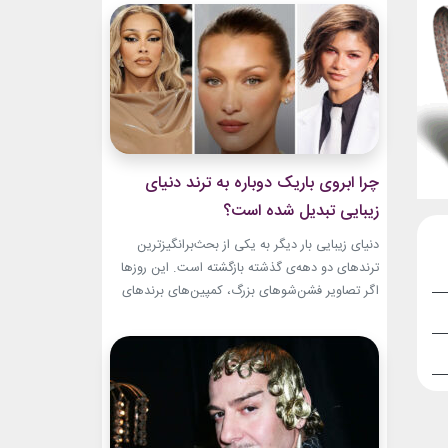
و میراث هنری خود الهام‌بخش هستند. بازیگران زن
مسن سینما ثابت کرده‌اند که جذابیت واقعی تنها به
سال‌های جوانی محدود...
چرا ابروی باریک دوباره به ترند دنیای
زیبایی تبدیل شده است؟
دنیای زیبایی بار دیگر به یکی از بحث‌برانگیزترین
ترندهای دو دهه‌ی گذشته بازگشته است. این روزها
اگر تصاویر فشن‌شوهای بزرگ، کمپین‌های برندهای
لوکس یا فرش قرمز اکران فیلم‌ها را دنبال کنید،
حضور ابروی باریک مدرن را به‌وضوح خواهید دید. با
این حال، این بازگشت شباهت چندانی به ابروهای
بسیار نازک دهه ۱۹۹۰ و اوایل دهه...