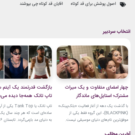
اصول پوشش برای قد کوتاه
اقایان قد کوتاه چی بپوشند
چهار امضای متفاوت و یک میراث
بازگشت قدرتمند یک آیتم سا
مشترک؛ استایل‌های ماندگار
تاپ تانک همه‌جا دیده می‌
بلک‌پینک که تاریخ مد کی‌پاپ را
با گذشت یک دهه از آغاز فعالیت «بلک‌پینک»
تاپ تانک یا ank Top
ساختند
(BLACKPINK)، این گروه فقط یکی از
ساده‌ای است که هر چند سال یک‌با
موفق‌ترین نام‌های دنیای موسیقی نیست.
جنی، جیسو، رزی و لیسا در سال‌های اخیر به
نوبت همین آیتم است. رکابی‌های 
چهره‌هایی تأثیرگذار در دنیای مد نیز تبدیل
دیگر فقط یک لباس راحتی نیستند. 