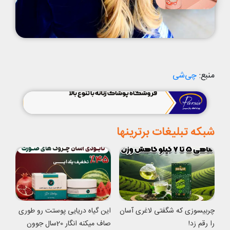
منبع:
چی‌شی
شبکه تبلیغات برترینها
چربیسوزی که شگفتی لاغری آسان
این گیاه دریایی پوستت رو طوری
را رقم زد!
صاف میکنه انگار 20سال جوون