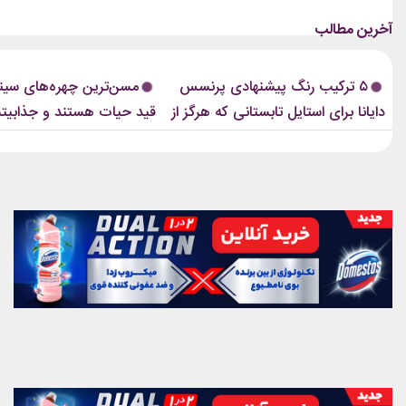
زنانی که دهه‌ها مقابل دوربین درخشیدند و
فشن‌شوهای بزرگ، کمپین‌های بر
هنوز با حضور، شخصیت و میراث هنری خود
یا فرش قرمز اکران فیلم‌ها را دنبا
الهام‌بخش هستند. بازیگران زن مسن سینما
ابروی باریک مدرن را به‌وضوح خواه
ثابت کرده‌اند که جذابیت واقعی تنها به
این حال، این بازگشت شباهت چند
۵ ترکیب رنگ پیشنهادی پرنسس
مسن‌ترین چهره‌های سینم
سال‌های جوانی محدود...
ابروهای بسیار نازک دهه ۱۹۹۰ و اوایل دهه...
دایانا برای استایل تابستانی که هرگز از
قید حیات هستند و جذابیت
مد نمی‌افتند
هم باقیست!