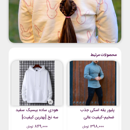
محصولات مرتبط
پلیور یقه اسکی جذب
هودی ساده بیسیک سفید
ضخیم-کیفیت عالی
سه نخ [بهترین کیفیت]
849,000
398,000
تومان
تومان