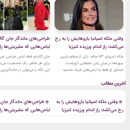
وقتی ملکه اسپانیا بازوهایش را به رخ
طراحی‌های ماندگار جان گالی
می‌کشد؛ راز اندام ورزیده لتیزیا
لباس‌هایی که سلبریتی‌ها را 
چیست؟
مد بردند
ملکه لتیزیای ۵۳ ساله، یکی از متفاوت‌ترین
جان گالیانو فقط لباس طراحی نمی‌ک
چهره‌ها در میان زنان سلطنتی اروپاست.
برای هر ظاهر، یک شخصیت می‌ساز
استایل او فقط به لباس‌های شیک محدود
این نگاه را می‌توان در ماندگارتر
نمی‌شود. فرم بدنی ورزشی او نیز بارها مورد
سلبریتی‌ها روی فرش قرمز دید. از «
توجه قرار گرفته است. بازوهای عضلانی و
«مزون مارژیلا»، لباس‌های او هم
شانه‌های قدرتمند او، به‌خصوص هنگام
نمایشی، کمی عجیب و کاملاً غیرقا
پوشیدن لباس‌های بدون آستین، به یکی از
بوده‌اند. همین ویژگی باعث شده 
وقتی ملکه اسپانیا بازوهایش را به
طراحی‌های ماندگار جان گا
ویژگی‌های ظاهری‌اش تبدیل شده‌اند.
بسیاری از طراحی‌های او، مدت‌ها 
رخ می‌کشد؛ راز اندام ورزیده لتیزیا
لباس‌هایی که سلبریتی‌ها را 
رسانه‌های مد نیز سال‌هاست...
مراسم...
چیست؟
مد بردند