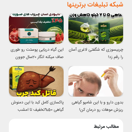
شبکه تبلیغات برترینها
چربیسوزی که شگفتی لاغری آسان
این گیاه دریایی پوستت رو طوری
را رقم زد!
صاف میکنه انگار 20سال جوون
شدی
بدون دارو و با این شامپو گیاهی
پاکسازی کامل کبد با این دمنوش
ریزش موهات رو درمان کن!
گیاهی 50%تخفیف تا امشب
مطالب مرتبط