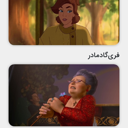
فری‌گادمادر