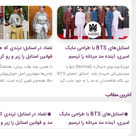
استایل‌های BTS با طراحی مایک
تضاد در استایل؛ ترندی که ه
امیری، آینده مد مردانه را ترسیم
قوانین استایل را زیر و رو کر
کردند
موزیک‌ویدیوی «نرمال» (Normal) تنها با
تا همین چند وقت پیش، هماهنگی
موسیقی‌اش خبرساز نشد. استایل اعضای BTS
لباس‌ها مهم‌ترین اصل خوش‌پوشی ب
نیز نگاه علاقه‌مندان به مد را به خود جلب کرد.
حالا همه‌چیز تغییر کرده است. انق
بخشی از لباس‌های این ویدیو از برند «امیری»
استایل، ترندی است که از استریت‌
(Amiri)، متعلق به طراح آمریکاییِ ایرانی‌تبار،
هفته مد کپنهاگ آغاز شده و بسیاری
مایک امیری، انتخاب شده بود. جسارت در
رسانه‌های معتبر مد از آن به‌عنوان 
استایل‌های امیری BTS همان ویژگی مشترکی
مهم‌ترین نوآوری‌های دنیای فشن یا
استایل‌های BTS با طراحی مایک
تضاد در استایل؛ ترندی ک
است که در تمام این اوت‌فیت‌ها دیده...
این رویکرد، قرار نیست فقط یک...
امیری، آینده مد مردانه را ترسیم
مد و قوانین استایل را زیر و 
کردند