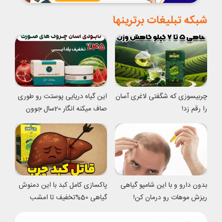
شبکه تبلیغات برترینها
چربیسوزی که شگفتی لاغری آسان
این گیاه دریایی پوستت رو طوری
را رقم زد!
صاف میکنه انگار 20سال جوون
شدی
بدون دارو و با این شامپو گیاهی
پاکسازی کامل کبد با این دمنوش
ریزش موهات رو درمان کن!
گیاهی 50%تخفیف تا امشب